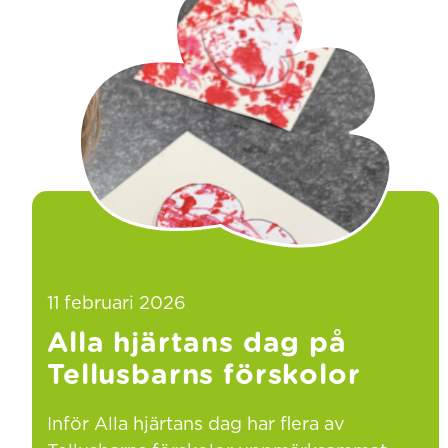
11 februari 2026
Alla hjärtans dag på
Tellusbarns förskolor
Inför Alla hjärtans dag har flera av