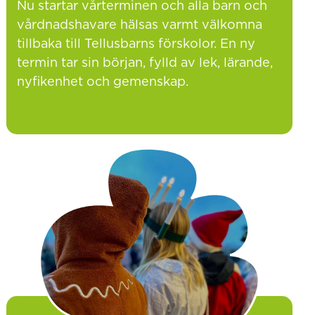
Nu startar vårterminen och alla barn och
vårdnadshavare hälsas varmt välkomna
tillbaka till Tellusbarns förskolor. En ny
termin tar sin början, fylld av lek, lärande,
nyfikenhet och gemenskap.