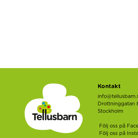
Kontakt
info@tellusbarn.
Drottninggatan 8
Stockholm
Följ oss på Fac
Följ oss på Ins