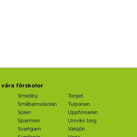
l våra förskolor
Smedby
Torget
Småbarnsskolan
Tulpanen
Solen
Uppfinnaren
Sparrisen
Ursviks torg
Svartgarn
Valsjön