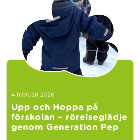
4 februari 2026
Upp och Hoppa på
förskolan – rörelseglädje
genom Generation Pep