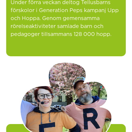
Under förra veckan deltog Tellusbarns
förskolor i Generation Peps kampanj Upp
och Hoppa. Genom gemensamma
rörelseaktiviteter samlade barn och
pedagoger tillsammans 128 000 hopp.