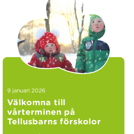
9 januari 2026
Välkomna till
vårterminen på
Tellusbarns förskolor