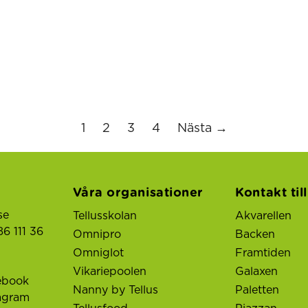
1
2
3
4
Nästa →
Våra organisationer
Kontakt til
se
Tellusskolan
Akvarellen
6 111 36
Omnipro
Backen
Omniglot
Framtiden
Vikariepoolen
Galaxen
ebook
Nanny by Tellus
Paletten
tagram