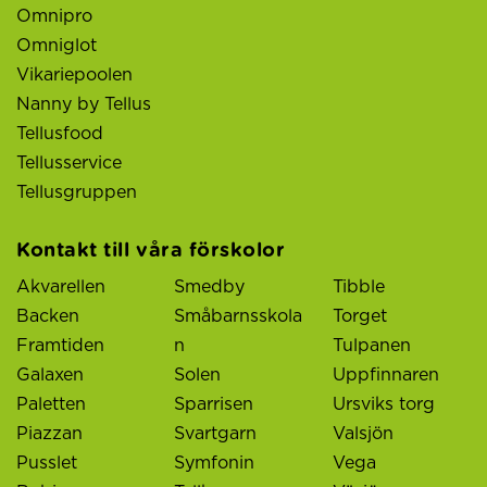
Omnipro
Omniglot
Vikariepoolen
Nanny by Tellus
Tellusfood
Tellusservice
Tellusgruppen
Kontakt till våra förskolor
Akvarellen
Smedby
Tibble
Backen
Småbarnsskola
Torget
Framtiden
n
Tulpanen
Galaxen
Solen
Uppfinnaren
Paletten
Sparrisen
Ursviks torg
Piazzan
Svartgarn
Valsjön
Pusslet
Symfonin
Vega