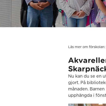
Läs mer om förskolan:
Akvarellen
Skarpnäc
Nu kan du se en u
gjort. På bibliot
månaden. Barnen sj
upphängda i fönst