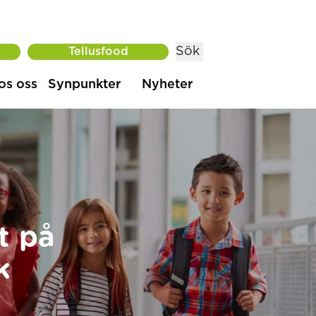
Sök
Tellusfood
os oss
Synpunkter
Nyheter
t på
k