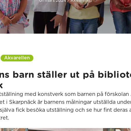
01 mars 2024 / Akvarellen
Akvarellen
s barn ställer ut på bibliot
k
tställning med konstverk som barnen på förskolan 
eket i Skarpnäck är barnens målningar utställda und
älva fick besöka utställning och se hur fint deras a
ret.