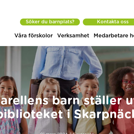
Söker du barnplats?
Kontakta oss
Våra förskolor
Verksamhet
Medarbetare h
arellens barn ställer u
biblioteket i Skarpnäc