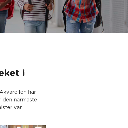
eket i
Akvarellen har
er den närmaste
lster var