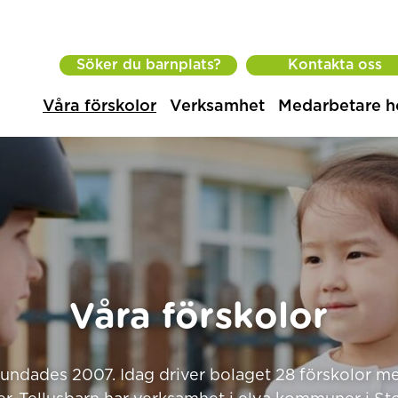
Söker du barnplats?
Kontakta oss
Våra förskolor
Verksamhet
Medarbetare h
Våra förskolor
rundades 2007. Idag driver bolaget 28 förskolor m