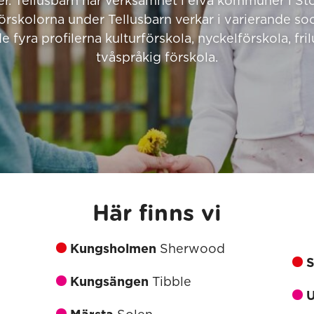
er. Tellusbarn har verksamhet i elva kommuner i S
Förskolorna under Tellusbarn verkar i varierande s
de fyra profilerna kulturförskola, nyckelförskola, fri
tvåspråkig förskola.
Här finns vi
Kungsholmen
Sherwood
Kungsängen
Tibble
U