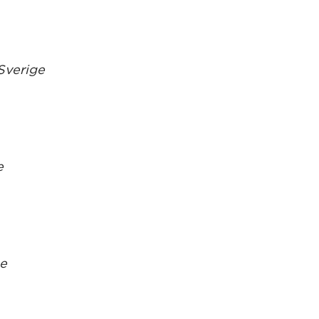
 Sverige
e
ge