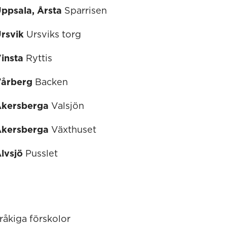
ppsala, Årsta
Sparrisen
rsvik
Ursviks torg
insta
Ryttis
årberg
Backen
kersberga
Valsjön
kersberga
Växthuset
lvsjö
Pusslet
åkiga förskolor