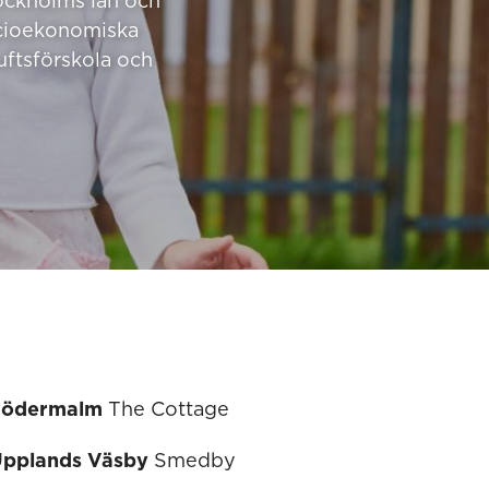
tockholms län och
ocioekonomiska
luftsförskola och
Södermalm
The Cottage
pplands Väsby
Smedby