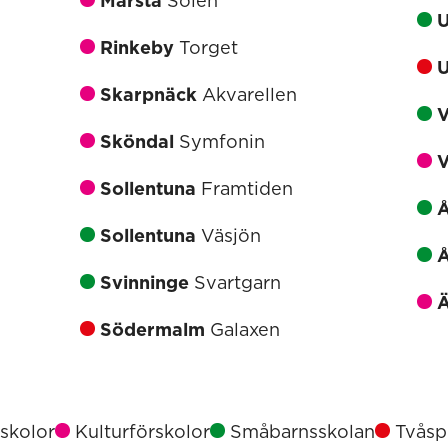
Märsta
Solen
U
Rinkeby
Torget
U
Skarpnäck
Akvarellen
V
Sköndal
Symfonin
V
Sollentuna
Framtiden
Å
Sollentuna
Väsjön
Å
Svinninge
Svartgarn
Ä
Södermalm
Galaxen
rskolor
Kulturförskolor
Småbarnsskolan
Tvåspr