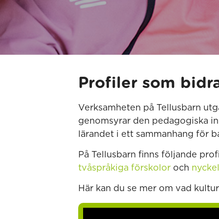
Profiler som bidra
Verksamheten på Tellusbarn utgå
genomsyrar den pedagogiska inri
lärandet i ett sammanhang för 
På Tellusbarn finns följande prof
tvåspråkiga förskolor
och
nyckel
Här kan du se mer om vad kultur