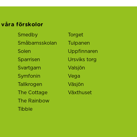
l våra förskolor
Smedby
Torget
Småbarnsskolan
Tulpanen
Solen
Uppfinnaren
Sparrisen
Ursviks torg
Svartgarn
Valsjön
Symfonin
Vega
Tallkrogen
Väsjön
The Cottage
Växthuset
The Rainbow
Tibble