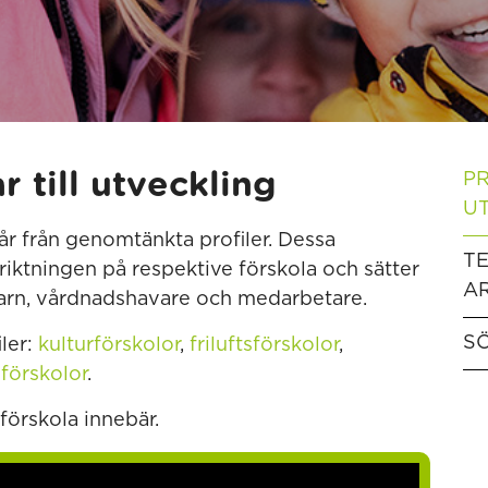
r till utveckling
PR
U
r från genomtänkta profiler. Dessa
T
ktningen på respektive förskola och sätter
A
barn, vårdnadshavare och medarbetare.
SÖ
iler:
kulturförskolor
,
friluftsförskolor
,
förskolor
.
förskola innebär.