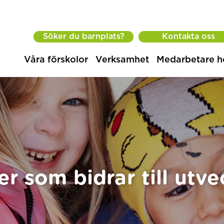
Söker du barnplats?
Kontakta oss
Våra förskolor
Verksamhet
Medarbetare h
ler som bidrar till utve