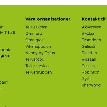
Våra organisationer
Kontakt til
se
Tellusskolan
Akvarellen
6 111 36
Omnipro
Backen
Omniglot
Framtiden
Vikariepoolen
Galaxen
ebook
Nanny by Tellus
Paletten
tagram
Tellusfood
Piazzan
Tellusservice
Pusslet
Tellusgruppen
Robinson
Ryttis
barn
Sherwood
a