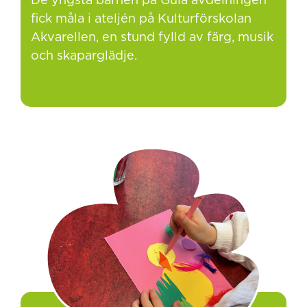
De yngsta barnen på Gula avdelningen
fick måla i ateljén på Kulturförskolan
Akvarellen, en stund fylld av färg, musik
och skaparglädje.