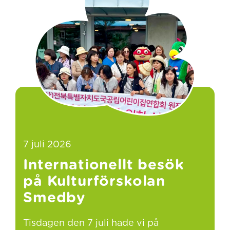
7 juli 2026
Internationellt besök
på Kulturförskolan
Smedby
Tisdagen den 7 juli hade vi på