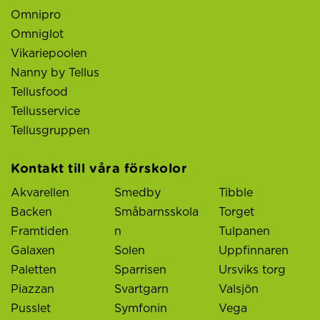
Omnipro
Omniglot
Vikariepoolen
Nanny by Tellus
Tellusfood
Tellusservice
Tellusgruppen
Kontakt till våra förskolor
Akvarellen
Smedby
Tibble
Backen
Småbarnsskola
Torget
Framtiden
n
Tulpanen
Galaxen
Solen
Uppfinnaren
Paletten
Sparrisen
Ursviks torg
Piazzan
Svartgarn
Valsjön
Pusslet
Symfonin
Vega