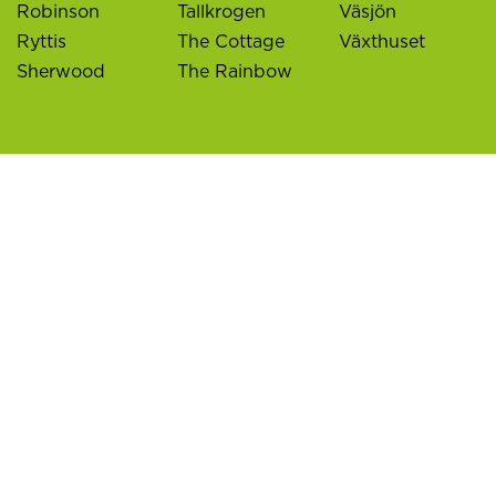
Robinson
Tallkrogen
Väsjön
Ryttis
The Cottage
Växthuset
Sherwood
The Rainbow