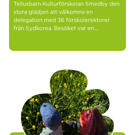
Tellusbarn Kulturförskolan Smedby den
stora glädjen att välkomna en
delegation med 36 förskolerektorer
från Sydkorea. Besöket var en…