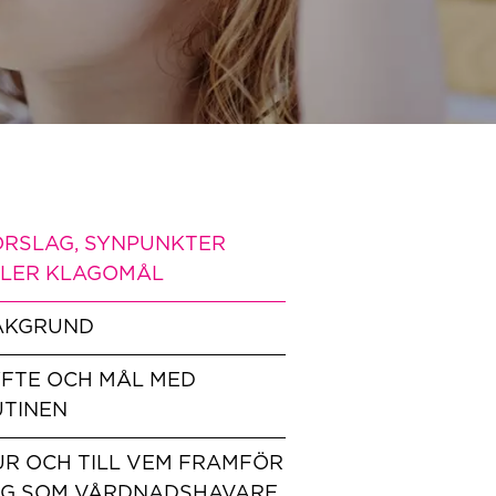
ÖRSLAG, SYNPUNKTER
LLER KLAGOMÅL
AKGRUND
YFTE OCH MÅL MED
UTINEN
R OCH TILL VEM FRAMFÖR
AG SOM VÅRDNADSHAVARE