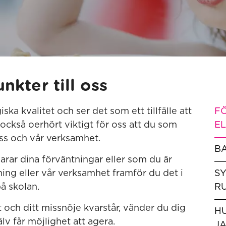
kter till oss
ka kvalitet och ser det som ett tillfälle att
F
 också oerhört viktigt för oss att du som
E
ss och vår verksamhet.
B
rar dina förväntningar eller som du är
ning eller vår verksamhet framför du det i
S
på skolan.
R
 och ditt missnöje kvarstår, vänder du dig
HU
älv får möjlighet att agera.
J