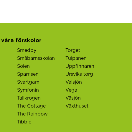
l våra förskolor
Smedby
Torget
Småbarnsskolan
Tulpanen
Solen
Uppfinnaren
Sparrisen
Ursviks torg
Svartgarn
Valsjön
Symfonin
Vega
Tallkrogen
Väsjön
The Cottage
Växthuset
The Rainbow
Tibble