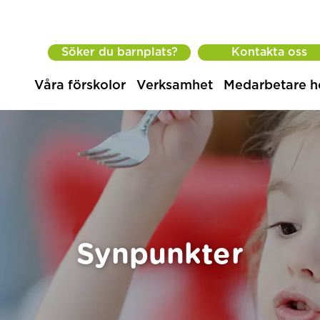
Söker du barnplats?
Kontakta oss
Våra förskolor
Verksamhet
Medarbetare h
Synpunkter