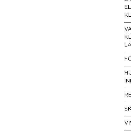
EL
K
V
K
LÄ
F
HU
IN
R
SK
V