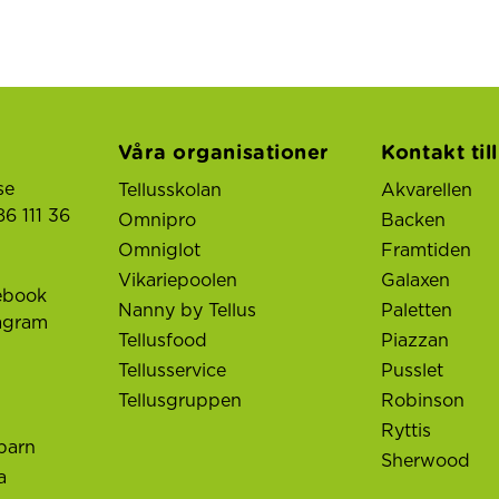
Våra organisationer
Kontakt til
se
Tellusskolan
Akvarellen
6 111 36
Omnipro
Backen
Omniglot
Framtiden
Vikariepoolen
Galaxen
ebook
Nanny by Tellus
Paletten
tagram
Tellusfood
Piazzan
Tellusservice
Pusslet
Tellusgruppen
Robinson
Ryttis
barn
Sherwood
a