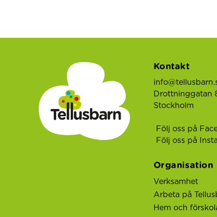
Kontakt
info@tellusbarn.
Drottninggatan 8
Stockholm
Följ oss på Fac
Följ oss på Ins
Organisation
Verksamhet
Arbeta på Tellus
Hem och förskol