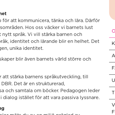
het
 för att kommunicera, tänka och lära. Därför
kusområden. Hos oss väcker vi barnets lust
O
t nytt språk. Vi vill stärka barnen och
k, identitet och lärande blir en helhet. Det
K
en, unika identitet.
kaper blir även barnets värld större och
F
att stärka barnens språkutveckling, till
U
DBR. Det är en strukturerad,
äsa och samtala om böcker. Pedagogen leder
T
 dialog istället för att vara passiva lyssnare.
V
ng
F