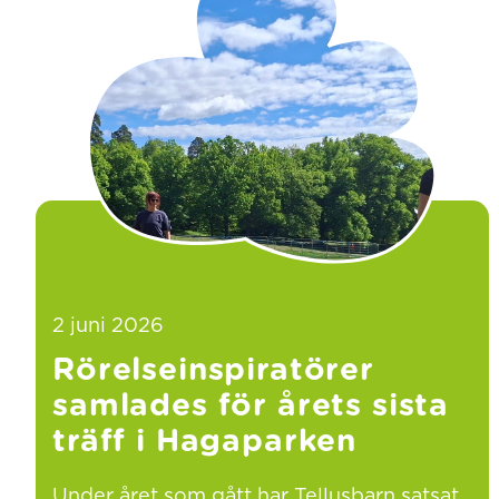
2 juni 2026
Rörelseinspiratörer
samlades för årets sista
träff i Hagaparken
Under året som gått har Tellusbarn satsat