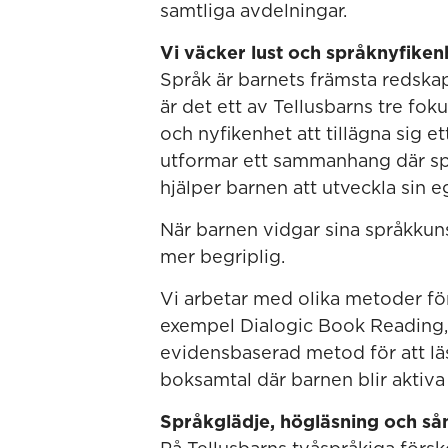
samtliga avdelningar.
Vi väcker lust och språknyfiken
Språk är barnets främsta redskap
är det ett av Tellusbarns tre fo
och nyfikenhet att tillägna sig et
utformar ett sammanhang där språ
hjälper barnen att utveckla sin eg
När barnen vidgar sina språkkuns
mer begriplig.
Vi arbetar med olika metoder för 
exempel Dialogic Book Reading, 
evidensbaserad metod för att l
boksamtal där barnen blir aktiva i
Språkglädje, högläsning och så