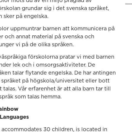
olor möts du av en miljö präglad av
förskolan grundar sig i det svenska språket,
 sker på engelska.
kolor uppmuntrar barnen att kommunicera på
er och annat material på svenska och
nger vi på de olika språken.
 tvåspråkiga förskolorna pratar vi med barnen
der lek och i omsorgsaktiviteter. De
en talar flytande engelska. De har antingen
språket på högskola/universitet eller bott
talas. Vår erfarenhet är att alla barn tar till
t språk som talas hemma.
Rainbow
 Languages
accommodates 30 children, is located in