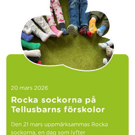
20 mars 2026
Rocka sockorna på
Tellusbarns förskolor
Den 21 mars uppmärksammas Rocka
sockorna, en dag som lyfter