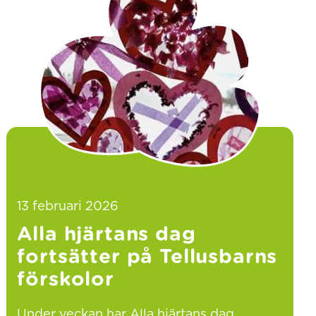
13 februari 2026
Alla hjärtans dag
fortsätter på Tellusbarns
förskolor
Under veckan har Alla hjärtans dag