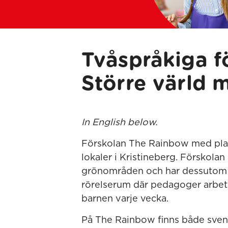
Tvåspråkiga 
Större värld 
In English below.
Förskolan The Rainbow med plats 
lokaler i Kristineberg. Förskola
grönområden och har dessutom en
rörelserum där pedagoger arbe
barnen varje vecka.
På The Rainbow finns både sve