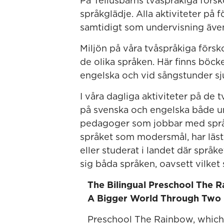
På Tellusbarns tvåspråkiga försk
språkglädje. Alla aktiviteter på 
samtidigt som undervisning även
Miljön på våra tvåspråkiga förs
de olika språken. Här finns böck
engelska och vid sångstunder sju
I våra dagliga aktiviteter på de
på svenska och engelska både un
pedagoger som jobbar med språk
språket som modersmål, har läst 
eller studerat i landet där språket 
sig båda språken, oavsett vilke
The Bilingual Preschool The 
A Bigger World Through Two
Preschool The Rainbow, which 