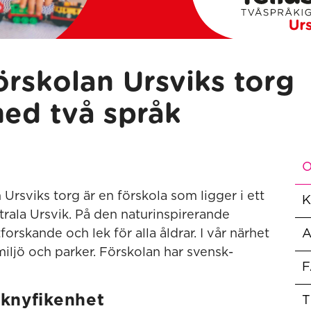
örskolan Ursviks torg
med två språk
O
Ursviks torg är en förskola som ligger i ett
K
trala Ursvik. På den naturinspirerande
orskande och lek för alla åldrar. I vår närhet
iljö och parker. Förskolan har svensk-
F
åknyfikenhet
T