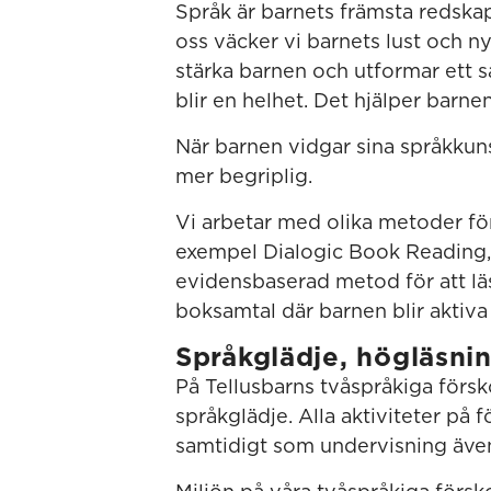
Språk är barnets främsta redskap
oss väcker vi barnets lust och nyfi
stärka barnen och utformar ett 
blir en helhet. Det hjälper barnen
När barnen vidgar sina språkkuns
mer begriplig.
Vi arbetar med olika metoder för 
exempel Dialogic Book Reading, 
evidensbaserad metod för att l
boksamtal där barnen blir aktiva i
Språkglädje, högläsni
På Tellusbarns tvåspråkiga försk
språkglädje. Alla aktiviteter på 
samtidigt som undervisning även