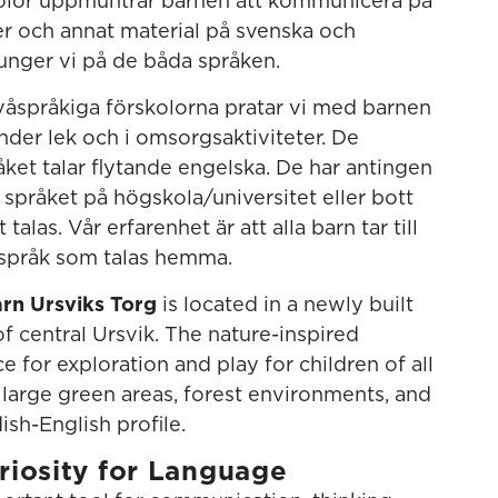
kolor uppmuntrar barnen att kommunicera på
er och annat material på svenska och
unger vi på de båda språken.
 tvåspråkiga förskolorna pratar vi med barnen
der lek och i omsorgsaktiviteter. De
t talar flytande engelska. De har antingen
språket på högskola/universitet eller bott
talas. Vår erfarenhet är att alla barn tar till
t språk som talas hemma.
arn Ursviks Torg
is located in a newly built
of central Ursvik. The nature-inspired
 for exploration and play for children of all
 large green areas, forest environments, and
sh-English profile.
riosity for Language