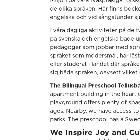
Miljön på våra tvåspråkiga förs
de olika språken. Här finns böck
engelska och vid sångstunder sj
I våra dagliga aktiviteter på de
på svenska och engelska både un
pedagoger som jobbar med språke
språket som modersmål, har läst 
eller studerat i landet där språket 
sig båda språken, oavsett vilke
The Bilingual Preschool Tellusb
apartment building in the heart 
playground offers plenty of space
ages. Nearby, we have access to
parks. The preschool has a Swedi
We Inspire Joy and Cu