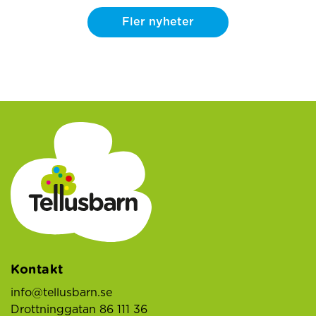
Fler nyheter
Kontakt
info@tellusbarn.se
Drottninggatan 86 111 36