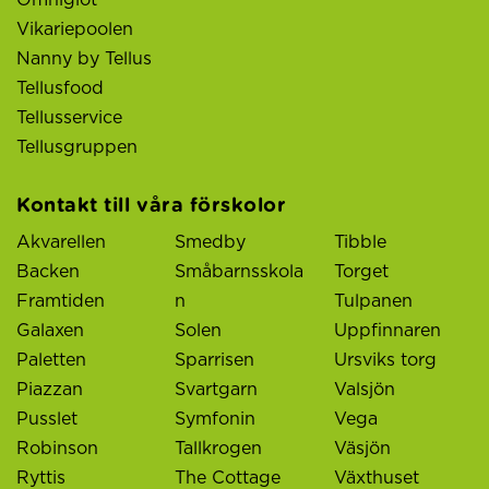
Vikariepoolen
Nanny by Tellus
Tellusfood
Tellusservice
Tellusgruppen
Kontakt till våra förskolor
Akvarellen
Smedby
Tibble
Backen
Småbarnsskola
Torget
Framtiden
n
Tulpanen
Galaxen
Solen
Uppfinnaren
Paletten
Sparrisen
Ursviks torg
Piazzan
Svartgarn
Valsjön
Pusslet
Symfonin
Vega
Robinson
Tallkrogen
Väsjön
Ryttis
The Cottage
Växthuset