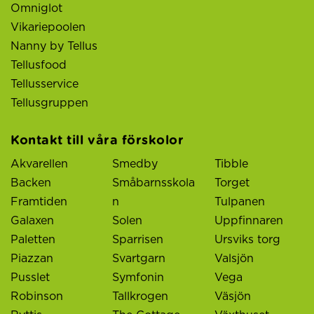
Omniglot
Vikariepoolen
Nanny by Tellus
Tellusfood
Tellusservice
Tellusgruppen
Kontakt till våra förskolor
Akvarellen
Smedby
Tibble
Backen
Småbarnsskola
Torget
Framtiden
n
Tulpanen
Galaxen
Solen
Uppfinnaren
Paletten
Sparrisen
Ursviks torg
Piazzan
Svartgarn
Valsjön
Pusslet
Symfonin
Vega
Robinson
Tallkrogen
Väsjön