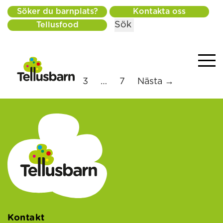
Söker du barnplats?
Kontakta oss
Sök
Tellusfood
1
2
3
…
7
Nästa →
Kontakt