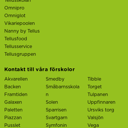
Tellusskolan
Omnipro
Omniglot
Vikariepoolen
Nanny by Tellus
Tellusfood
Tellusservice
Tellusgruppen
Kontakt till våra förskolor
Akvarellen
Smedby
Tibble
Backen
Småbarnsskola
Torget
Framtiden
n
Tulpanen
Galaxen
Solen
Uppfinnaren
Paletten
Sparrisen
Ursviks torg
Piazzan
Svartgarn
Valsjön
Pusslet
Symfonin
Vega