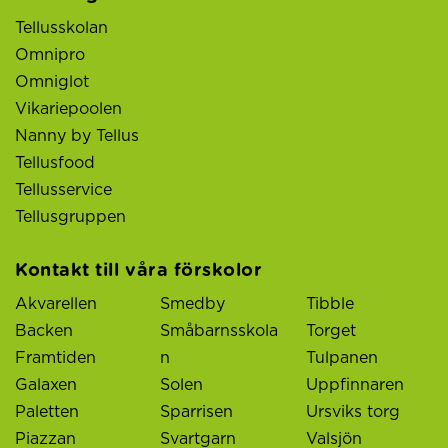
Tellusskolan
Omnipro
Omniglot
Vikariepoolen
Nanny by Tellus
Tellusfood
Tellusservice
Tellusgruppen
Kontakt till våra förskolor
Akvarellen
Smedby
Tibble
Backen
Småbarnsskola
Torget
Framtiden
n
Tulpanen
Galaxen
Solen
Uppfinnaren
Paletten
Sparrisen
Ursviks torg
Piazzan
Svartgarn
Valsjön