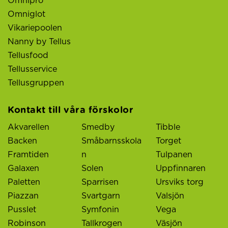
Omnipro
Omniglot
Vikariepoolen
Nanny by Tellus
Tellusfood
Tellusservice
Tellusgruppen
Kontakt till våra förskolor
Akvarellen
Smedby
Tibble
Backen
Småbarnsskola
Torget
Framtiden
n
Tulpanen
Galaxen
Solen
Uppfinnaren
Paletten
Sparrisen
Ursviks torg
Piazzan
Svartgarn
Valsjön
Pusslet
Symfonin
Vega
Robinson
Tallkrogen
Väsjön