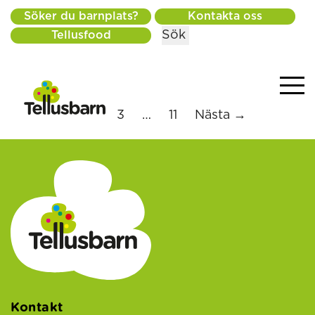
Söker du barnplats?
Kontakta oss
Sök
Tellusfood
1
2
3
…
11
Nästa →
Kontakt