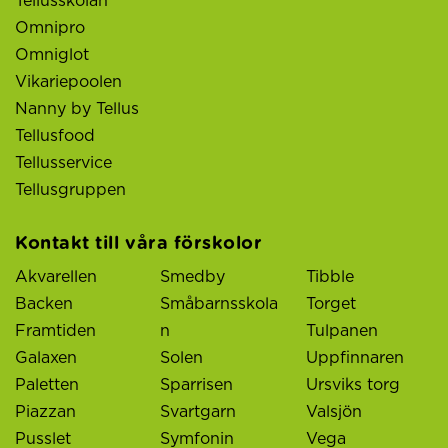
Tellusskolan
Omnipro
Omniglot
Vikariepoolen
Nanny by Tellus
Tellusfood
Tellusservice
Tellusgruppen
Kontakt till våra förskolor
Akvarellen
Smedby
Tibble
Backen
Småbarnsskola
Torget
Framtiden
n
Tulpanen
Galaxen
Solen
Uppfinnaren
Paletten
Sparrisen
Ursviks torg
Piazzan
Svartgarn
Valsjön
Pusslet
Symfonin
Vega