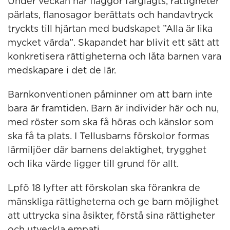
Under veckan har flaggor färglagts, rättigheter
pärlats, flanosagor berättats och handavtryck
tryckts till hjärtan med budskapet ”Alla är lika
mycket värda”. Skapandet har blivit ett sätt att
konkretisera rättigheterna och låta barnen vara
medskapare i det de lär.
Barnkonventionen påminner om att barn inte
bara är framtiden. Barn är individer här och nu,
med röster som ska få höras och känslor som
ska få ta plats. I Tellusbarns förskolor formas
lärmiljöer där barnens delaktighet, trygghet
och lika värde ligger till grund för allt.
Lpfö 18 lyfter att förskolan ska förankra de
mänskliga rättigheterna och ge barn möjlighet
att uttrycka sina åsikter, förstå sina rättigheter
och utveckla empati.