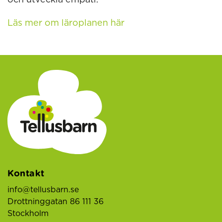
Läs mer om läroplanen här
Kontakt
info@tellusbarn.se
Drottninggatan 86 111 36
Stockholm