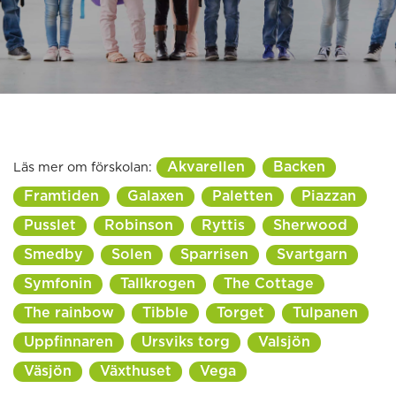
Akvarellen
Backen
Läs mer om förskolan:
Framtiden
Galaxen
Paletten
Piazzan
Pusslet
Robinson
Ryttis
Sherwood
Smedby
Solen
Sparrisen
Svartgarn
Symfonin
Tallkrogen
The Cottage
The rainbow
Tibble
Torget
Tulpanen
Uppfinnaren
Ursviks torg
Valsjön
Väsjön
Växthuset
Vega