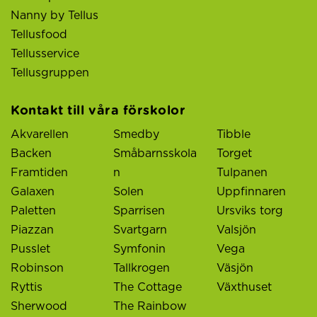
Nanny by Tellus
Tellusfood
Tellusservice
Tellusgruppen
Kontakt till våra förskolor
Akvarellen
Smedby
Tibble
Backen
Småbarnsskola
Torget
Framtiden
n
Tulpanen
Galaxen
Solen
Uppfinnaren
Paletten
Sparrisen
Ursviks torg
Piazzan
Svartgarn
Valsjön
Pusslet
Symfonin
Vega
Robinson
Tallkrogen
Väsjön
Ryttis
The Cottage
Växthuset
Sherwood
The Rainbow