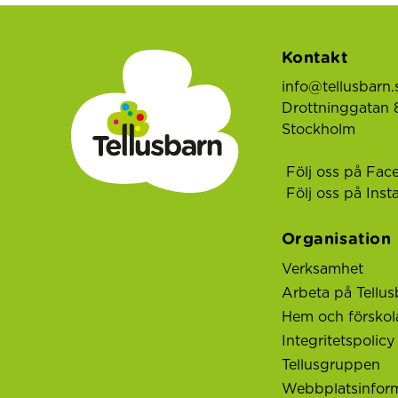
Kontakt
info@tellusbarn.
Drottninggatan 8
Stockholm
Följ oss på Fac
Följ oss på Ins
Organisation
Verksamhet
Arbeta på Tellus
Hem och förskol
Integritetspolicy
Tellusgruppen
Webbplatsinfor