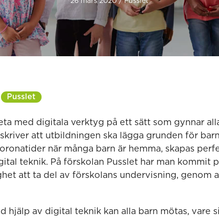
26 mars 2020 / Pusslet
Pusslet
eta med digitala verktyg på ett sätt som gynnar all
skriver att utbildningen ska lägga grunden för barn
oronatider när många barn är hemma, skapas perfekt
ital teknik. På förskolan Pusslet har man kommit på
ghet att ta del av förskolans undervisning, genom 
hjälp av digital teknik kan alla barn mötas, vare 