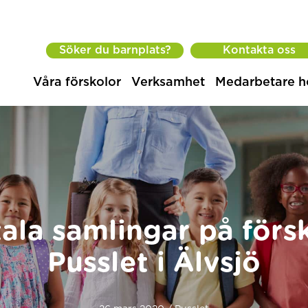
Söker du barnplats?
Kontakta oss
Våra förskolor
Verksamhet
Medarbetare h
tala samlingar på förs
Pusslet i Älvsjö