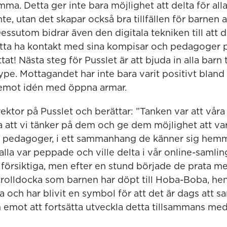
mma. Detta ger inte bara möjlighet att delta för all
nte, utan det skapar också bra tillfällen för barnen 
Dessutom bidrar även den digitala tekniken till att 
ta ha kontakt med sina kompisar och pedagoger på
at! Nästa steg för Pusslet är att bjuda in alla barn
pe. Mottagandet har inte bara varit positivt bland 
 emot idén med öppna armar.
rektor på Pusslet och berättar: ”Tanken var att vår
 att vi tänker på dem och ge dem möjlighet att varj
 pedagoger, i ett sammanhang de känner sig hemma 
 alla var peppade och ville delta i vår online-samlin
te försiktiga, men efter en stund började de prata 
n trolldocka som barnen har döpt till Hoba-Boba, he
a och har blivit en symbol för att det är dags att 
 emot att fortsätta utveckla detta tillsammans med