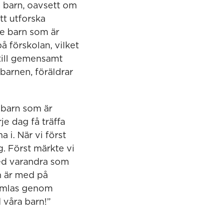
a barn, oavsett om
att utforska
de barn som är
 förskolan, vilket
 till gemensamt
barnen, föräldrar
a barn som är
e dag få träffa
i. När vi först
g. Först märkte vi
med varandra som
n är med på
samlas genom
 våra barn!”