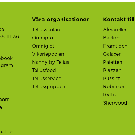
Våra organisationer
Kontakt til
se
Tellusskolan
Akvarellen
6 111 36
Omnipro
Backen
Omniglot
Framtiden
Vikariepoolen
Galaxen
ebook
Nanny by Tellus
Paletten
tagram
Tellusfood
Piazzan
Tellusservice
Pusslet
Tellusgruppen
Robinson
Ryttis
barn
Sherwood
a
mation