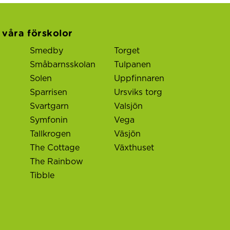
l våra förskolor
Smedby
Torget
Småbarnsskolan
Tulpanen
Solen
Uppfinnaren
Sparrisen
Ursviks torg
Svartgarn
Valsjön
Symfonin
Vega
Tallkrogen
Väsjön
The Cottage
Växthuset
The Rainbow
Tibble