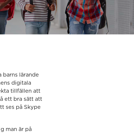
a barns lärande
ens digitala
a tillfällen att
 ett bra sätt att
att ses på Skype
sig man är på