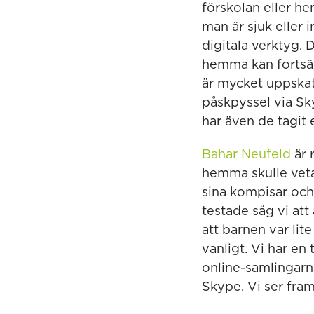
förskolan eller he
man är sjuk eller i
digitala verktyg. 
hemma kan fortsät
är mycket uppskatt
påskpyssel via Sky
har även de tagit
Bahar Neufeld
är 
hemma skulle veta
sina kompisar och
testade såg vi att
att barnen var li
vanligt. Vi har e
online-samlingarn
Skype. Vi ser fram