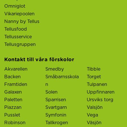
Omniglot
Vikariepoolen
Nanny by Tellus
Tellusfood
Tellusservice
Tellusgruppen
Kontakt till våra förskolor
Akvarellen
Smedby
Tibble
Backen
Småbarnsskola
Torget
Framtiden
n
Tulpanen
Galaxen
Solen
Uppfinnaren
Paletten
Sparrisen
Ursviks torg
Piazzan
Svartgarn
Valsjön
Pusslet
Symfonin
Vega
Robinson
Tallkrogen
Väsjön