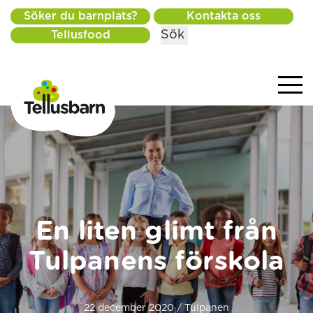
Söker du barnplats?
Kontakta oss
Sök
Tellusfood
En liten glimt från
Tulpanens förskola
22 december 2020 / Tulpanen