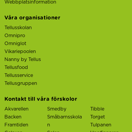
Webbplatsinformation
Våra organisationer
Tellusskolan
Omnipro
Omniglot
Vikariepoolen
Nanny by Tellus
Tellusfood
Tellusservice
Tellusgruppen
Kontakt till våra förskolor
Akvarellen
Smedby
Tibble
Backen
Småbarnsskola
Torget
Framtiden
n
Tulpanen