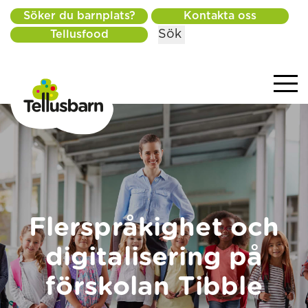
Söker du barnplats?
Kontakta oss
Sök
Tellusfood
Flerspråkighet och
digitalisering på
förskolan Tibble