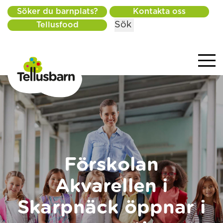
Söker du barnplats?
Kontakta oss
Sök
Tellusfood
Förskolan
Akvarellen i
Skarpnäck öppnar i