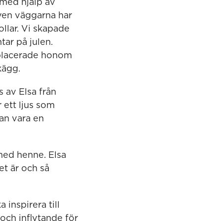
 med hjälp av
Även väggarna har
llar. Vi skapade
tar på julen.
 placerade honom
kägg.
 av Elsa från
 ett ljus som
an vara en
med henne. Elsa
et är och så
 inspirera till
 och inflytande för