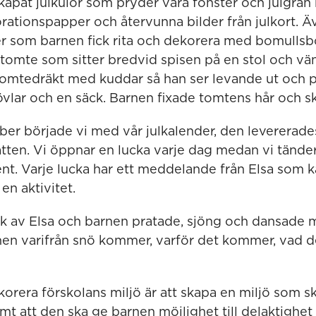
kapat julkulor som pryder våra fönster och julgran
korationspapper och återvunna bilder från julkort. 
r som barnen fick rita och dekorera med bomullsbo
tomte som sitter bredvid spisen på en stol och vän
 tomtedräkt med kuddar så han ser levande ut och
övlar och en säck. Barnen fixade tomtens hår och s
er började vi med vår julkalender, den levererades
tten. Vi öppnar en lucka varje dag medan vi tänder
nt. Varje lucka har ett meddelande från Elsa som k
en aktivitet.
ök av Elsa och barnen pratade, sjöng och dansade 
nen varifrån snö kommer, varför det kommer, vad d
orera förskolans miljö är att skapa en miljö som ska
mt att den ska ge barnen möjlighet till delaktighet