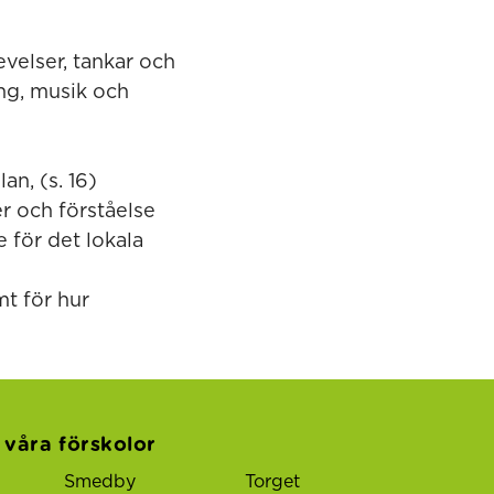
velser, tankar och
ång, musik och
an, (s. 16)
er och förståelse
e för det lokala
mt för hur
l våra förskolor
Smedby
Torget