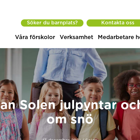
Söker du barnplats?
Kontakta oss
Våra förskolor
Verksamhet
Medarbetare h
an Solen julpyntar oc
om snö