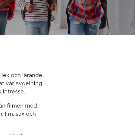
l lek och lärande.
at vår avdelning
 intresse.
rån filmen med
, lim, sax och