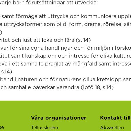
arje barn förutsättningar att utveckla:
 samt förmåga att uttrycka och kommunicera upple
ka uttrycksformer som bild, form, drama, rörelse, s
14)
itet och lust att leka och lära (s. 14)
var för sina egna handlingar och för miljön i förskol
ntitet samt kunskap om och intresse för olika kultur
leva i ett samhälle präglat av mångfald samt intress
 s.14).
band i naturen och för naturens olika kretslopp sa
ch samhälle påverkar varandra (lpfö 18, s.14)
Våra organisationer
Kontakt til
se
Tellusskolan
Akvarellen