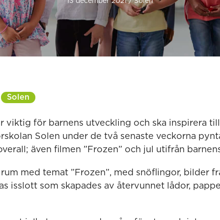
13 december 2021 / Solen
Solen
r viktig för barnens utveckling och ska inspirera til
förskolan Solen under de två senaste veckorna pynt
erall; även filmen ”Frozen” och jul utifrån barnens
 rum med temat ”Frozen”, med snöflingor, bilder f
as isslott som skapades av återvunnet lådor, papper