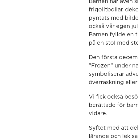
Barnen har även s
frigolitbollar, de
pyntats med bilde
också vår egen jul
Barnen fyllde en
på en stol med st
Den första decemb
”Frozen” under na
symboliserar adve
överraskning eller 
Vi fick också bes
berättade för bar
vidare.
Syftet med att dek
lärande och lek sa