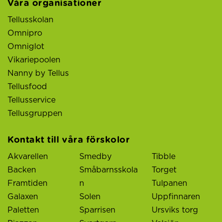
Våra organisationer
Tellusskolan
Omnipro
Omniglot
Vikariepoolen
Nanny by Tellus
Tellusfood
Tellusservice
Tellusgruppen
Kontakt till våra förskolor
Akvarellen
Smedby
Tibble
Backen
Småbarnsskola
Torget
Framtiden
n
Tulpanen
Galaxen
Solen
Uppfinnaren
Paletten
Sparrisen
Ursviks torg