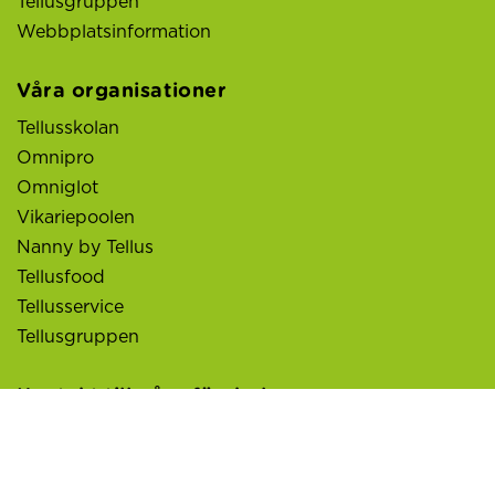
Tellusgruppen
Webbplatsinformation
Våra organisationer
Tellusskolan
Omnipro
Omniglot
Vikariepoolen
Nanny by Tellus
Tellusfood
Tellusservice
Tellusgruppen
Kontakt till våra förskolor
Akvarellen
Smedby
Tibble
Backen
Småbarnsskola
Torget
Framtiden
n
Tulpanen