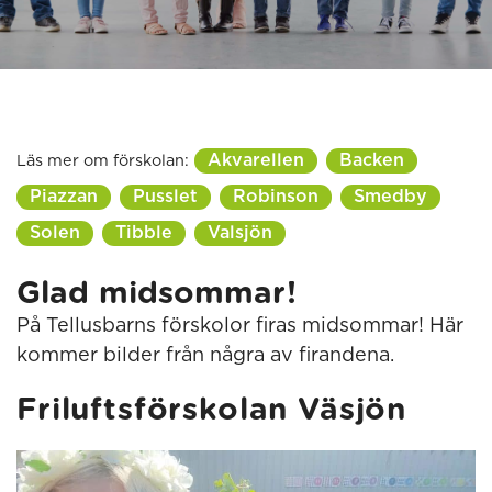
Akvarellen
Backen
Läs mer om förskolan:
Piazzan
Pusslet
Robinson
Smedby
Solen
Tibble
Valsjön
Glad midsommar!
På Tellusbarns förskolor firas midsommar! Här
kommer bilder från några av firandena.
Friluftsförskolan Väsjön