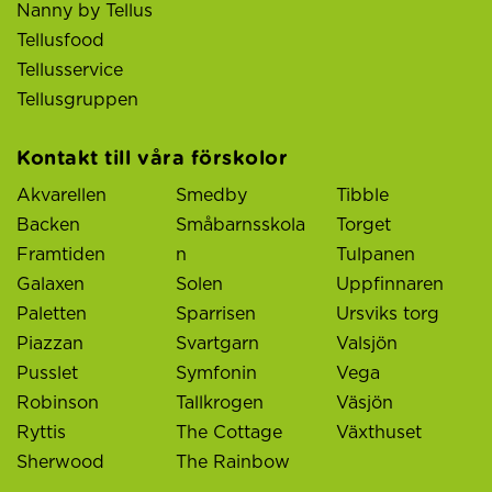
Nanny by Tellus
Tellusfood
Tellusservice
Tellusgruppen
Kontakt till våra förskolor
Akvarellen
Smedby
Tibble
Backen
Småbarnsskola
Torget
Framtiden
n
Tulpanen
Galaxen
Solen
Uppfinnaren
Paletten
Sparrisen
Ursviks torg
Piazzan
Svartgarn
Valsjön
Pusslet
Symfonin
Vega
Robinson
Tallkrogen
Väsjön
Ryttis
The Cottage
Växthuset
Sherwood
The Rainbow