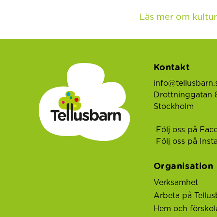
Läs mer om kultur
Kontakt
info@tellusbarn.
Drottninggatan 8
Stockholm
Följ oss på Fac
Följ oss på Ins
Organisation
Verksamhet
Arbeta på Tellus
Hem och förskol