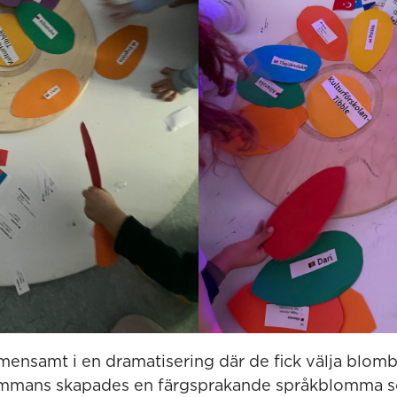
ensamt i en dramatisering där de fick välja blom
ammans skapades en färgsprakande språkblomma 