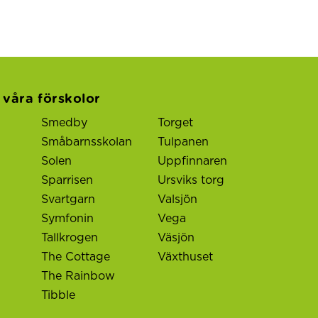
l våra förskolor
Smedby
Torget
Småbarnsskolan
Tulpanen
Solen
Uppfinnaren
Sparrisen
Ursviks torg
Svartgarn
Valsjön
Symfonin
Vega
Tallkrogen
Väsjön
The Cottage
Växthuset
The Rainbow
Tibble