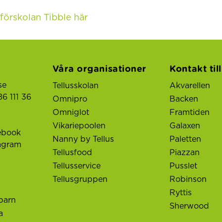
förskolan Tibble här
Våra organisationer
Kontakt til
se
Tellusskolan
Akvarellen
6 111 36
Omnipro
Backen
Omniglot
Framtiden
Vikariepoolen
Galaxen
ebook
Nanny by Tellus
Paletten
tagram
Tellusfood
Piazzan
Tellusservice
Pusslet
Tellusgruppen
Robinson
Ryttis
barn
Sherwood
a