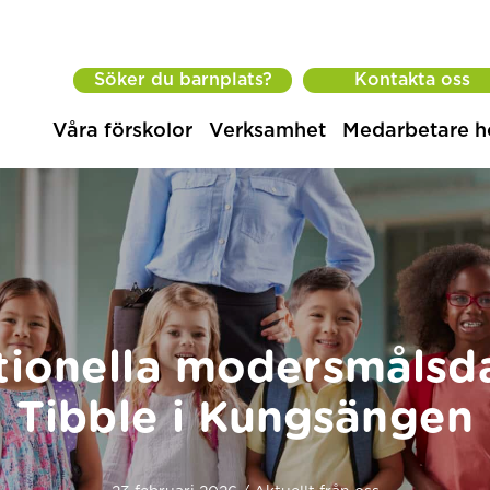
Söker du barnplats?
Kontakta oss
Våra förskolor
Verksamhet
Medarbetare h
ationella modersmålsd
Tibble i Kungsängen