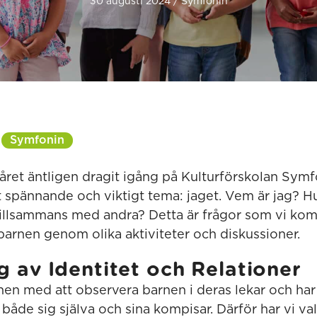
30 augusti 2024 / Symfonin
Symfonin
året äntligen dragit igång på Kulturförskolan Symfo
t spännande och viktigt tema: jaget. Vem är jag? Hu
llsammans med andra? Detta är frågor som vi kom
arnen genom olika aktiviteter och diskussioner.
g av Identitet och Relationer
inen med att observera barnen i deras lekar och har
å både sig själva och sina kompisar. Därför har vi va