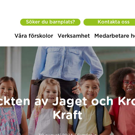
Söker du barnplats?
Kontakta oss
Våra förskolor
Verksamhet
Medarbetare h
kten av Jaget och K
Kraft