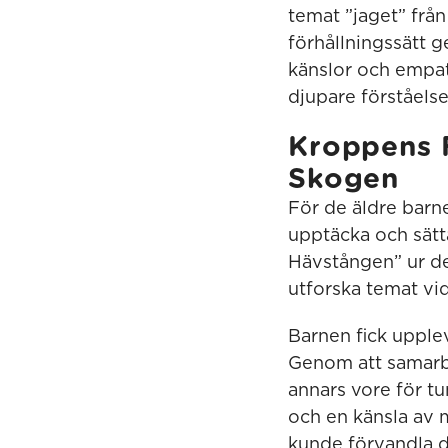
temat ”jaget” från 
förhållningssätt g
känslor och empati
djupare förståelse 
Kroppens F
Skogen
För de äldre barn
upptäcka och sätt
Hävstången” ur de
utforska temat vi
Barnen fick upplev
Genom att samarb
annars vore för t
och en känsla av 
kunde förvandla de