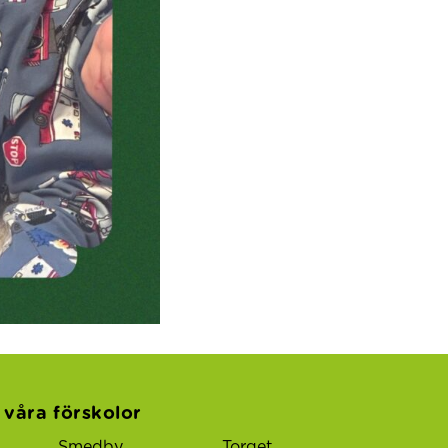
l våra förskolor
Smedby
Torget