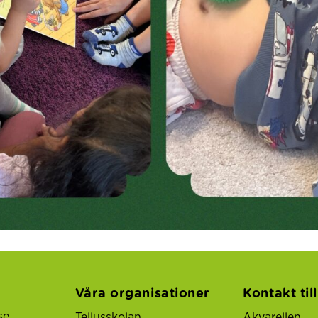
Våra organisationer
Kontakt til
se
Tellusskolan
Akvarellen