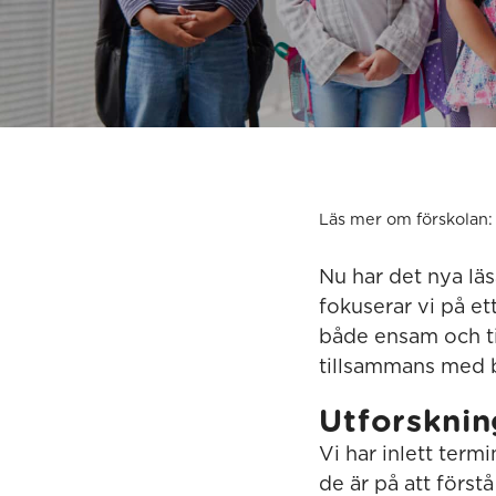
Läs mer om förskolan:
Nu har det nya läs
fokuserar vi på et
både ensam och ti
tillsammans med b
Utforsknin
Vi har inlett term
de är på att först