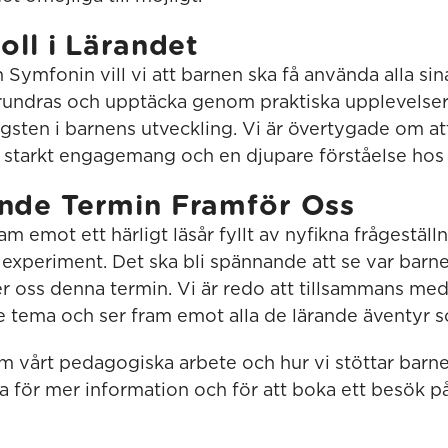
oll i Lärandet
 Symfonin vill vi att barnen ska få använda alla sin
förundras och upptäcka genom praktiska upplevelser 
gsten i barnens utveckling. Vi är övertygade om at
t starkt engagemang och en djupare förståelse hos
nde Termin Framför Oss
ram emot ett härligt läsår fyllt av nyfikna frågestäl
 experiment. Det ska bli spännande att se var barn
er oss denna termin. Vi är redo att tillsammans med
e tema och ser fram emot alla de lärande äventyr s
om vårt pedagogiska arbete och hur vi stöttar barn
a för mer information och för att boka ett besök p