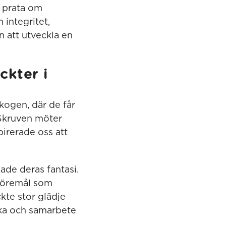
tt prata om
 integritet,
n att utveckla en
kter i
kogen, där de får
“Skruven möter
irerade oss att
ade deras fantasi.
föremål som
kte stor glädje
rka och samarbete