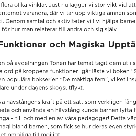
flera olika vinklar. Just nu lägger vi stor vikt vid a
entemot varandra, där vi tar upp viktiga ämnen som
. Genom samtal och aktiviteter vill vi hjälpa barne
för hur man relaterar till andra och sig själv.
unktioner och Magiska Upptäc
en på avdelningen Tonen har temat tagit dem ut i s
a ord på kroppens funktioner. Igår läste vi boken 
n populära bokserien “De mäktiga fem”, vilket insp
dare under dagens skogsutflykt.
a hävstångens kraft på ett sätt som verkligen fång
eta och använda en hävstång kunde barnen lyfta 
unga – till och med en av våra pedagoger! Detta väc
magi bland barnen, som fick se hur deras egen sty
t omöjliga till möjligt.