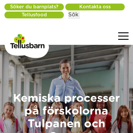
Söker du barnplats?
Kontakta oss
Sök
Tellusfood
Kemiska processer
på förskolorna
Tulpanen och