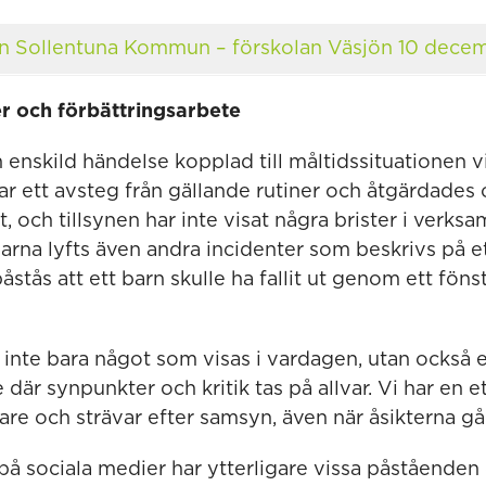
ån Sollentuna Kommun – förskolan Väsjön 10 dece
r och förbättringsarbete
en enskild händelse kopplad till måltidssituationen vid
r ett avsteg från gällande rutiner och åtgärdades
, och tillsynen har inte visat några brister i verk
klarna lyfts även andra incidenter som beskrivs på et
åstås att ett barn skulle ha fallit ut genom ett fönst
t inte bara något som visas i vardagen, utan också e
 där synpunkter och kritik tas på allvar. Vi har en 
e och strävar efter samsyn, även när åsikterna går 
på sociala medier har ytterligare vissa påståenden