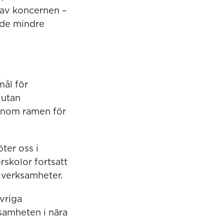
 av koncernen –
åde mindre
mål för
 utan
 inom ramen för
ter oss i
rskolor fortsatt
a verksamheter.
övriga
samheten i nära