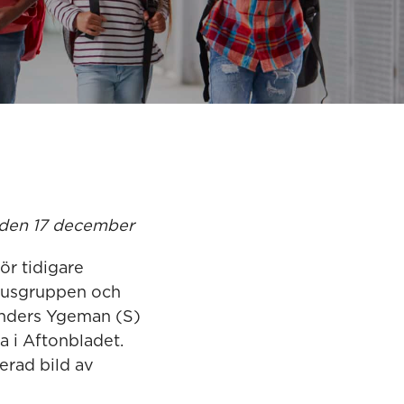
 den 17 december
ör tidigare
ellusgruppen och
 Anders Ygeman (S)
a i Aftonbladet.
erad bild av