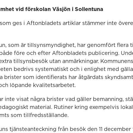
amhet vid förskolan Väsjön i Sollentuna
som ges i Aftonbladets artiklar stämmer inte öve
, som är tillsynsmyndighet, har genomfört flera t
 både före och efter Aftonbladets publicering. Un
extra tillsynsbesök utan anmärkningar. Kommunen
heten bedrivs systematiskt och i enlighet med gäll
la brister som identifierats har åtgärdats skyndsam
och löpande kvalitetsarbetet.
 inte visat några brister vad gäller bemanning, st
 pedagogiskt material. Rutiner kring exempelvis lokal
ts som tillfredsställande.
s tjänsteanteckning från besök den 11 december fi