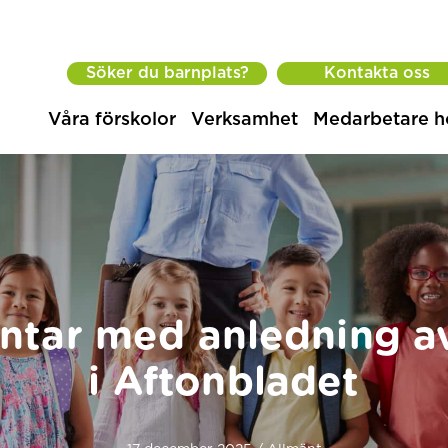
Söker du barnplats?
Kontakta oss
Våra förskolor
Verksamhet
Medarbetare h
tar med anledning av 
i Aftonbladet