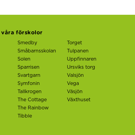
l våra förskolor
Smedby
Torget
Småbarnsskolan
Tulpanen
Solen
Uppfinnaren
Sparrisen
Ursviks torg
Svartgarn
Valsjön
Symfonin
Vega
Tallkrogen
Väsjön
The Cottage
Växthuset
The Rainbow
Tibble