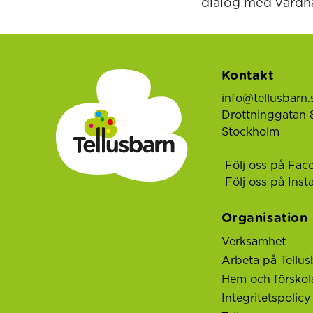
dialog med vårdn
Kontakt
info@tellusbarn.
Drottninggatan 8
Stockholm
Följ oss på Fac
Följ oss på Ins
Organisation
Verksamhet
Arbeta på Tellus
Hem och förskol
Integritetspolicy