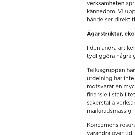
verksamheten sprid
kännedom. Vi upp
händelser direkt t
Ägarstruktur, eko
I den andra artikel
tydliggöra några 
Tellusgruppen har
utdelning har int
motsvarar en myck
finansiell stabili
säkerställa verksa
marknadsmässig.
Koncernens resurs
varandra över tid.