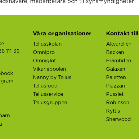
adshavare, medarbetare och tillsynsmyndigheter.
Våra organisationer
Kontakt til
se
Tellusskolan
Akvarellen
6 111 36
Omnipro
Backen
Omniglot
Framtiden
Vikariepoolen
Galaxen
ebook
Nanny by Tellus
Paletten
tagram
Tellusfood
Piazzan
Tellusservice
Pusslet
Tellusgruppen
Robinson
Ryttis
barn
Sherwood
a