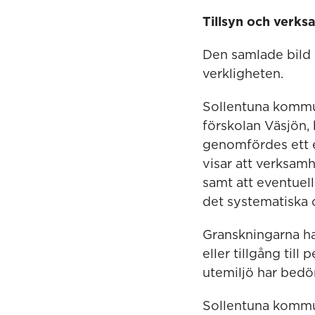
Tillsyn och verks
Den samlade bild 
verkligheten.
Sollentuna kommun
förskolan Väsjön,
genomfördes ett 
visar att verksam
samt att eventuel
det systematiska 
Granskningarna har
eller tillgång till
utemiljö har bedöm
Sollentuna kommun