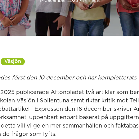
17 december 2025 / Allmänt
Väsjön
ades först den 10 december och har kompletterats
025 publicerade Aftonbladet två artiklar som ber
kolan Väsjön i Sollentuna samt riktar kritik mot T
debattartikel i Expressen den 16 december skriver
erksamhet, uppenbart enbart baserat på uppgiftern
detta vill vi ge en mer sammanhållen och faktabas
de frågor som lyfts.