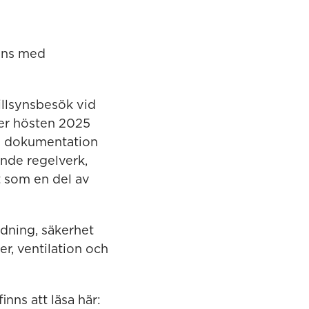
rens med
illsynsbesök vid
der hösten 2025
s dokumentation
ande regelverk,
t som en del av
ädning, säkerhet
er, ventilation och
nns att läsa här: