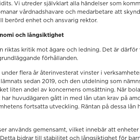
its. Vi utreder självklart alla händelser som komme
manar vårdnadshavare och medarbetare att skyn
ill berörd enhet och ansvarig rektor.
nomi och långsiktighet
n riktas kritik mot ägare och ledning. Det är därför 
grundläggande förhållanden.
 under flera år återinvesterat vinster i verksamhet
e lämnats sedan 2019, och den utdelning som nämns 
et liten andel av koncernens omsättning. När bol
tet har huvudägaren gått in med lån utan krav på amo
mhetens fortsatta utveckling. Räntan på dessa lån h
er används gemensamt, vilket innebär att enheter 
 Detta bidrar till stabilitet och långsiktighet för b