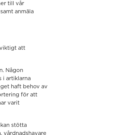
r till vår
dsamt anmäla
viktigt att
en. Någon
i artiklarna
aget haft behov av
rtering för att
ar varit
kan stötta
arn, vårdnadshavare