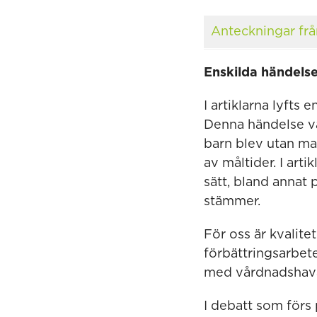
Anteckningar fr
Enskilda händelse
I artiklarna lyfts 
Denna händelse va
barn blev utan mat
av måltider. I arti
sätt, bland annat p
stämmer.
För oss är kvalite
förbättringsarbete
med vårdnadshavar
I debatt som förs 