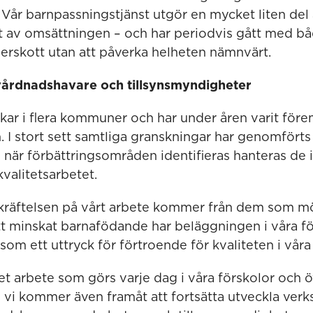
Vår barnpassningstjänst utgör en mycket liten del
t av omsättningen – och har periodvis gått med b
erskott utan att påverka helheten nämnvärt.
vårdnadshavare och tillsynsmyndigheter
kar i flera kommuner och har under åren varit före
. I stort sett samtliga granskningar har genomförts
 när förbättringsområden identifieras hanteras de
valitetsarbetet.
kräftelsen på vårt arbete kommer från dem som mö
tt minskat barnafödande har beläggningen i våra fö
i som ett uttryck för förtroende för kvaliteten i vår
det arbete som görs varje dag i våra förskolor och 
 vi kommer även framåt att fortsätta utveckla verk