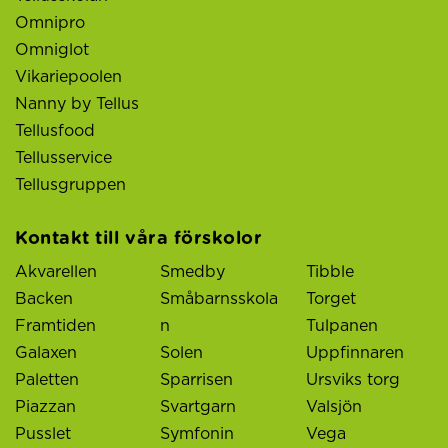
Omnipro
Omniglot
Vikariepoolen
Nanny by Tellus
Tellusfood
Tellusservice
Tellusgruppen
Kontakt till våra förskolor
Akvarellen
Smedby
Tibble
Backen
Småbarnsskola
Torget
Framtiden
n
Tulpanen
Galaxen
Solen
Uppfinnaren
Paletten
Sparrisen
Ursviks torg
Piazzan
Svartgarn
Valsjön
Pusslet
Symfonin
Vega