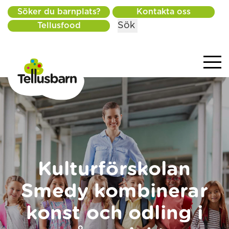
Söker du barnplats?
Kontakta oss
Sök
Tellusfood
Kulturförskolan
Smedy kombinerar
konst och odling i