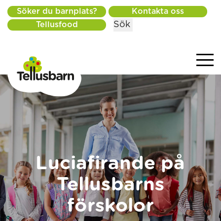
Söker du barnplats?
Kontakta oss
Sök
Tellusfood
Luciafirande på
Tellusbarns
förskolor