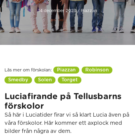
14 december 2023 / Piazzan
Piazzan
Robinson
Läs mer om förskolan:
Smedby
Solen
Torget
Luciafirande på Tellusbarns
förskolor
Så här i Luciatider firar vi så klart Lucia även på
våra förskolor. Här kommer ett axplock med
bilder från några av dem.