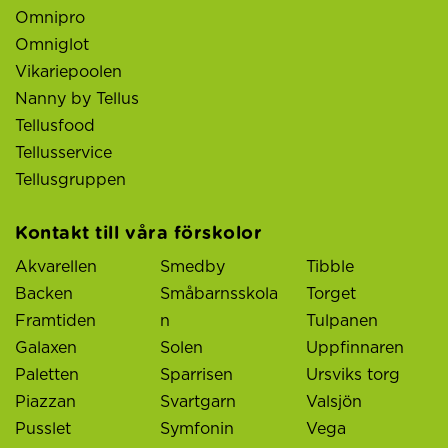
Omnipro
Omniglot
Vikariepoolen
Nanny by Tellus
Tellusfood
Tellusservice
Tellusgruppen
Kontakt till våra förskolor
Akvarellen
Smedby
Tibble
Backen
Småbarnsskola
Torget
Framtiden
n
Tulpanen
Galaxen
Solen
Uppfinnaren
Paletten
Sparrisen
Ursviks torg
Piazzan
Svartgarn
Valsjön
Pusslet
Symfonin
Vega