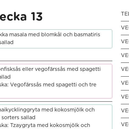
ecka 13
TE
VE
ikka masala med blomkål och basmatiris
VE
sallad
VE
nfisksås eller vegofärssås med spagetti
VE
allad
VE
ska: Vegofärssås med spagetti och tre
VE
haikycklinggryta med kokosmjölk och
VE
 sorters sallad
VE
ska: Tzaygryta med kokosmjölk och