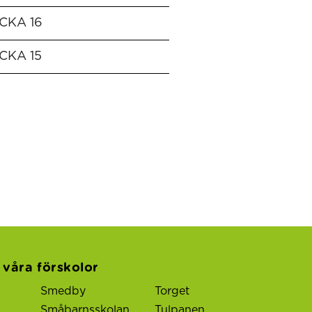
CKA 16
CKA 15
l våra förskolor
Smedby
Torget
Småbarnsskolan
Tulpanen