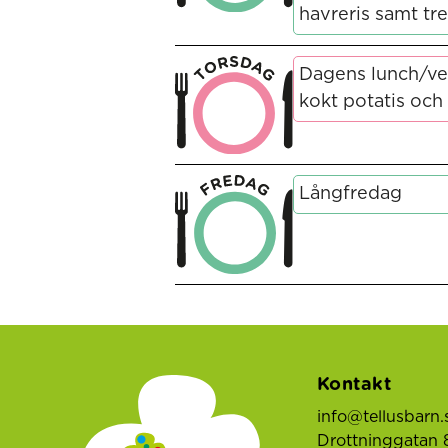
havreris samt tre
Dagens lunch/ve
kokt potatis och 
Långfredag
Kontakt
info@tellusbarn.
Drottninggatan 8