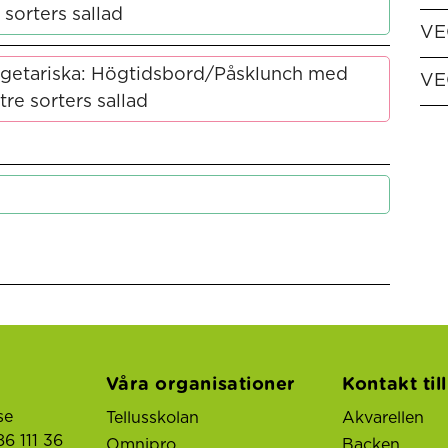
 sorters sallad
VE
getariska: Högtidsbord/Påsklunch med
VE
tre sorters sallad
Våra organisationer
Kontakt til
se
Tellusskolan
Akvarellen
6 111 36
Omnipro
Backen