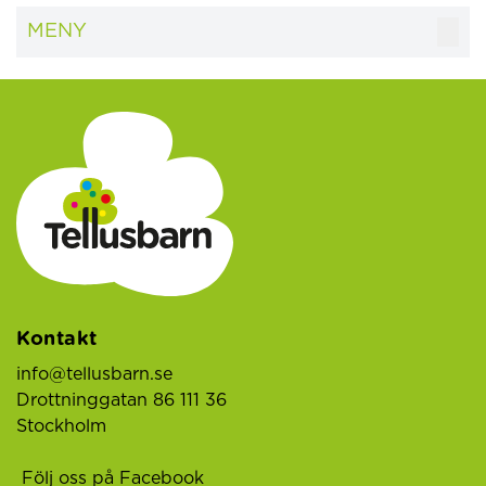
MENY
Kontakt
info@tellusbarn.se
Drottninggatan 86 111 36
Stockholm
Följ oss på Facebook