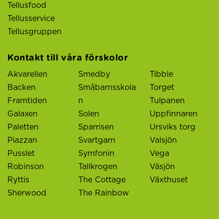
Tellusfood
Tellusservice
Tellusgruppen
Kontakt till våra förskolor
Akvarellen
Smedby
Tibble
Backen
Småbarnsskola
Torget
Framtiden
n
Tulpanen
Galaxen
Solen
Uppfinnaren
Paletten
Sparrisen
Ursviks torg
Piazzan
Svartgarn
Valsjön
Pusslet
Symfonin
Vega
Robinson
Tallkrogen
Väsjön
Ryttis
The Cottage
Växthuset
Sherwood
The Rainbow