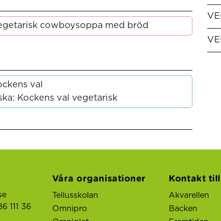
VE
Vegetarisk cowboysoppa med bröd
VE
ockens val
ka: Kockens val vegetarisk
Våra organisationer
Kontakt til
se
Tellusskolan
Akvarellen
6 111 36
Omnipro
Backen