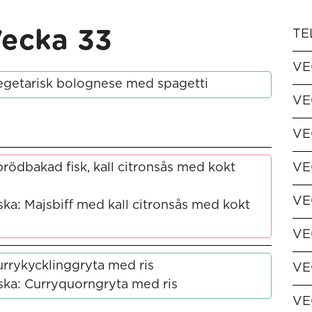
ecka 33
TE
VE
egetarisk bolognese med spagetti
VE
VE
rödbakad fisk, kall citronsås med kokt
VE
VE
ka: Majsbiff med kall citronsås med kokt
VE
rrykycklinggryta med ris
VE
ska: Curryquorngryta med ris
VE