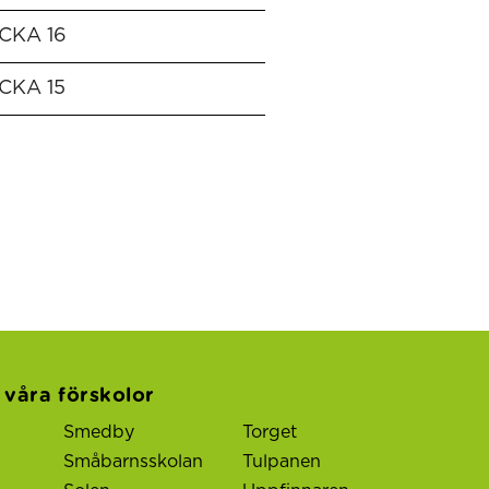
CKA 16
CKA 15
l våra förskolor
Smedby
Torget
Småbarnsskolan
Tulpanen