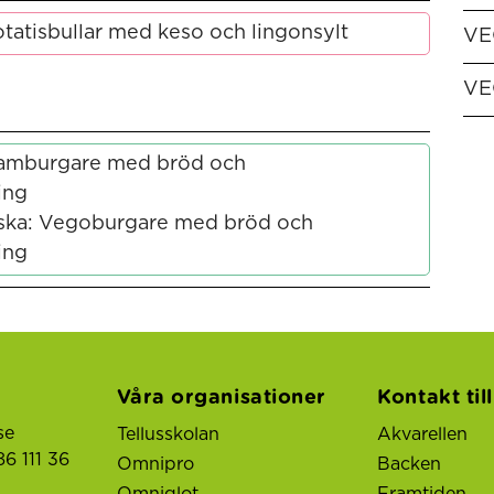
tatisbullar med keso och lingonsylt
VE
VE
Hamburgare med bröd och
ing
ska: Vegoburgare med bröd och
ing
Våra organisationer
Kontakt til
se
Tellusskolan
Akvarellen
6 111 36
Omnipro
Backen