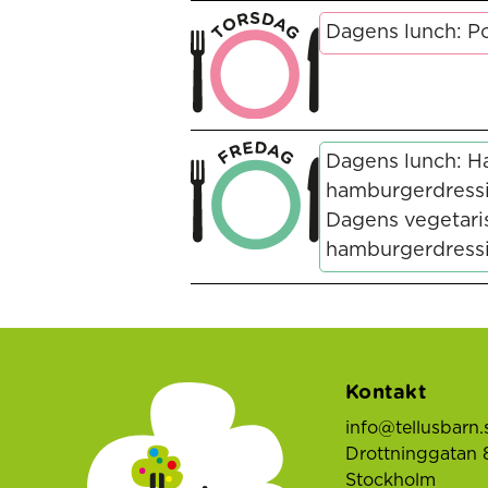
Dagens lunch: Po
Dagens lunch: 
hamburgerdress
Dagens vegetari
hamburgerdress
Kontakt
info@tellusbarn.
Drottninggatan 8
Stockholm