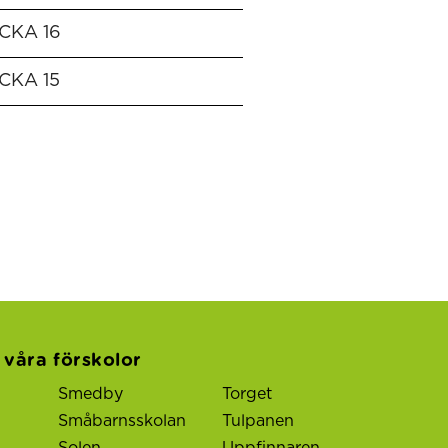
CKA 16
CKA 15
l våra förskolor
Smedby
Torget
Småbarnsskolan
Tulpanen