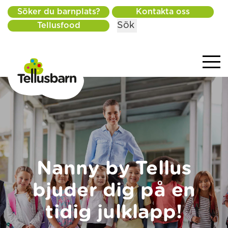
Söker du barnplats?
Kontakta oss
Sök
Tellusfood
Nanny by Tellus
bjuder dig på en
tidig julklapp!