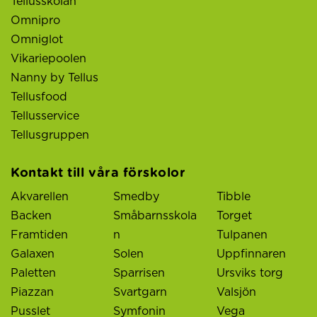
Tellusskolan
Omnipro
Omniglot
Vikariepoolen
Nanny by Tellus
Tellusfood
Tellusservice
Tellusgruppen
Kontakt till våra förskolor
Akvarellen
Smedby
Tibble
Backen
Småbarnsskola
Torget
Framtiden
n
Tulpanen
Galaxen
Solen
Uppfinnaren
Paletten
Sparrisen
Ursviks torg
Piazzan
Svartgarn
Valsjön
Pusslet
Symfonin
Vega