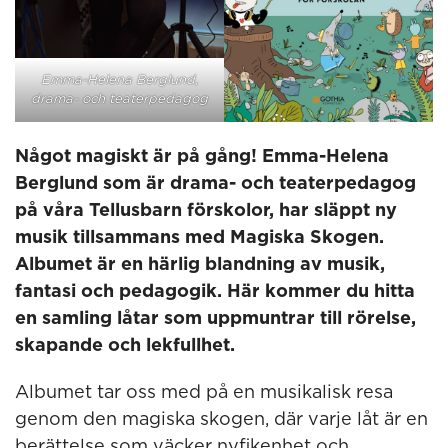
Emma-Helena Berglund,
drama- och teaterpedagog
Något magiskt är på gång! Emma-Helena
Berglund som är drama- och teaterpedagog
på våra Tellusbarn förskolor, har släppt ny
musik tillsammans med Magiska Skogen.
Albumet är en härlig blandning av musik,
fantasi och pedagogik. Här kommer du hitta
en samling låtar som uppmuntrar till rörelse,
skapande och lekfullhet.
Albumet tar oss med på en musikalisk resa
genom den magiska skogen, där varje låt är en
berättelse som väcker nyfikenhet och