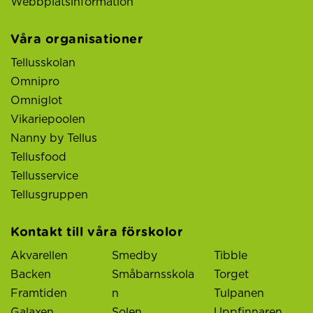
Webbplatsinformation
Våra organisationer
Tellusskolan
Omnipro
Omniglot
Vikariepoolen
Nanny by Tellus
Tellusfood
Tellusservice
Tellusgruppen
Kontakt till våra förskolor
Akvarellen
Smedby
Tibble
Backen
Småbarnsskola
Torget
Framtiden
n
Tulpanen
Galaxen
Solen
Uppfinnaren