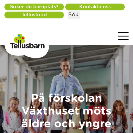
Söker du barnplats?
Kontakta oss
Sök
Tellusfood
På förskolan
Växthuset möts
äldre och yngre