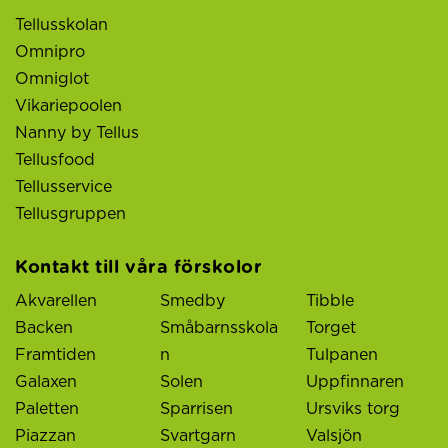
Tellusskolan
Omnipro
Omniglot
Vikariepoolen
Nanny by Tellus
Tellusfood
Tellusservice
Tellusgruppen
Kontakt till våra förskolor
Akvarellen
Smedby
Tibble
Backen
Småbarnsskola
Torget
Framtiden
n
Tulpanen
Galaxen
Solen
Uppfinnaren
Paletten
Sparrisen
Ursviks torg
Piazzan
Svartgarn
Valsjön