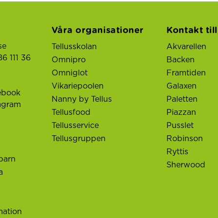
Våra organisationer
Kontakt til
se
Tellusskolan
Akvarellen
6 111 36
Omnipro
Backen
Omniglot
Framtiden
Vikariepoolen
Galaxen
ebook
Nanny by Tellus
Paletten
tagram
Tellusfood
Piazzan
Tellusservice
Pusslet
Tellusgruppen
Robinson
Ryttis
barn
Sherwood
a
mation