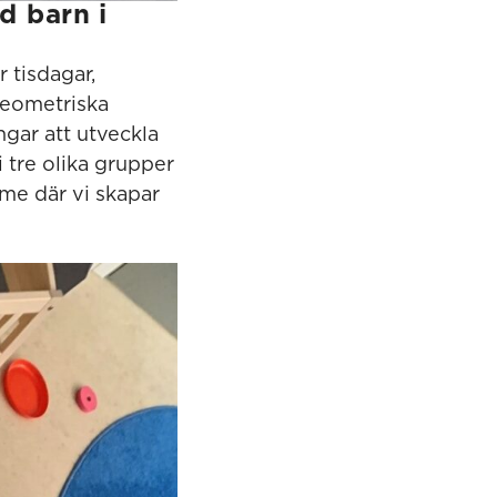
d barn i
 tisdagar,
geometriska
ngar att utveckla
 tre olika grupper
mme där vi skapar