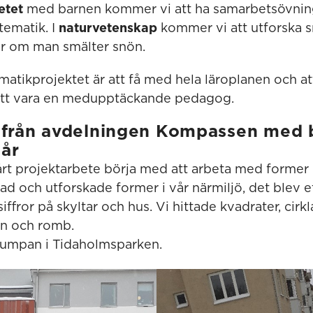
etet
med barnen kommer vi att ha samarbetsövnin
tematik. I
naturvetenskap
kommer vi att utforska 
r om man smälter snön.
matikprojektet är att få med hela läroplanen och at
att vara en medupptäckande pedagog.
 från avdelningen Kompassen med b
 år
rt projektarbete börja med att arbeta med former p
d och utforskade former i vår närmiljö, det blev et
ffror på skyltar och hus. Vi hittade kvadrater, cirklar
on och romb.
rumpan i Tidaholmsparken.