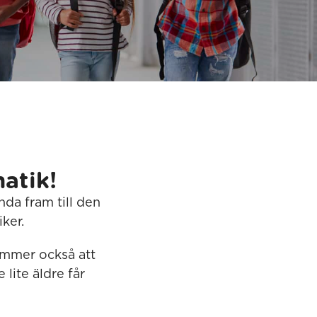
atik!
da fram till den
ker.
ommer också att
lite äldre får