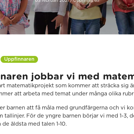
03 februari 2021 / Uppfinnaren
Uppfinnaren
naren jobbar vi med matem
vårt matematikprojekt som kommer att sträcka sig än
kommer att arbeta med temat under många olika rubri
r barnen att få måla med grundfärgerna och vi k
allinjer. För de yngre barnen börjar vi med 1-3, de 
 de äldsta med talen 1-10.