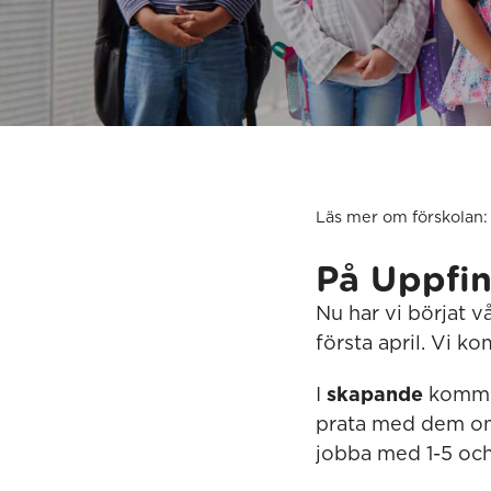
Läs mer om förskolan:
På Uppfin
Nu har vi börjat 
första april. Vi 
I
skapande
komme
prata med dem om t
jobba med 1-5 och