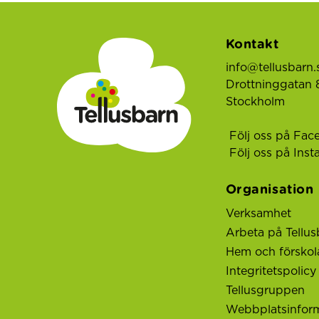
Kontakt
info@tellusbarn.
Drottninggatan 8
Stockholm
Följ oss på Fac
Följ oss på Ins
Organisation
Verksamhet
Arbeta på Tellus
Hem och förskol
Integritetspolicy
Tellusgruppen
Webbplatsinfor