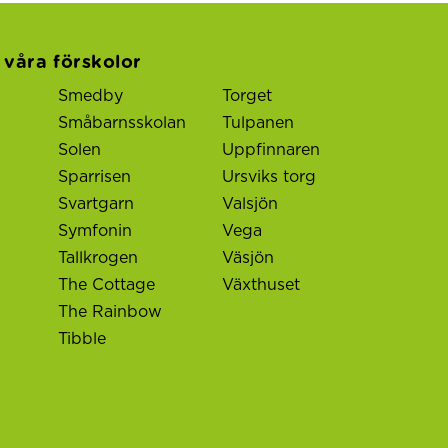
l våra förskolor
Smedby
Torget
Småbarnsskolan
Tulpanen
Solen
Uppfinnaren
Sparrisen
Ursviks torg
Svartgarn
Valsjön
Symfonin
Vega
Tallkrogen
Väsjön
The Cottage
Växthuset
The Rainbow
Tibble