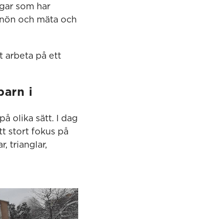
gar som har
snön och mäta och
t arbeta på ett
arn i
å olika sätt. I dag
t stort fokus på
, trianglar,