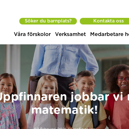
Söker du barnplats?
Kontakta oss
Våra förskolor
Verksamhet
Medarbetare h
Uppfinnaren jobbar vi
matematik!