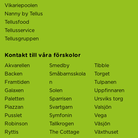
Vikariepoolen
Nanny by Tellus
Tellusfood
Tellusservice
Tellusgruppen
Kontakt till våra förskolor
Akvarellen
Smedby
Tibble
Backen
Småbarnsskola
Torget
Framtiden
n
Tulpanen
Galaxen
Solen
Uppfinnaren
Paletten
Sparrisen
Ursviks torg
Piazzan
Svartgarn
Valsjön
Pusslet
Symfonin
Vega
Robinson
Tallkrogen
Väsjön
Ryttis
The Cottage
Växthuset