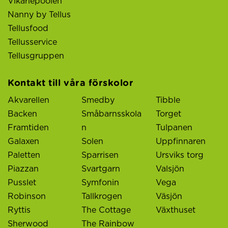
Vikariepoolen
Nanny by Tellus
Tellusfood
Tellusservice
Tellusgruppen
Kontakt till våra förskolor
Akvarellen
Smedby
Tibble
Backen
Småbarnsskola
Torget
Framtiden
n
Tulpanen
Galaxen
Solen
Uppfinnaren
Paletten
Sparrisen
Ursviks torg
Piazzan
Svartgarn
Valsjön
Pusslet
Symfonin
Vega
Robinson
Tallkrogen
Väsjön
Ryttis
The Cottage
Växthuset
Sherwood
The Rainbow