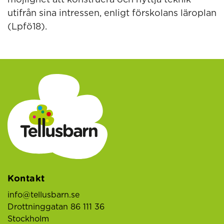
möjlighet att konstruera och nyttja teknik
utifrån sina intressen, enligt förskolans läroplan
(Lpfö18).
Kontakt
info@tellusbarn.se
Drottninggatan 86 111 36
Stockholm