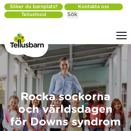
Söker du barnplats?
Kontakta oss
Sök
Tellusfood
Rocka sockorna
och världsdagen
för Downs syndrom