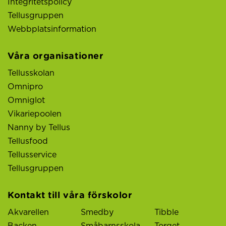
Integritetspolicy
Tellusgruppen
Webbplatsinformation
Våra organisationer
Tellusskolan
Omnipro
Omniglot
Vikariepoolen
Nanny by Tellus
Tellusfood
Tellusservice
Tellusgruppen
Kontakt till våra förskolor
Akvarellen
Smedby
Tibble
Backen
Småbarnsskola
Torget