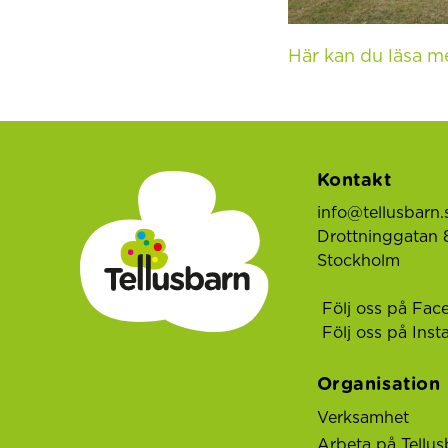
Här kan du läsa me
Kontakt
info@tellusbarn.
Drottninggatan 8
Stockholm
Följ oss på Fac
Följ oss på Ins
Organisation
Verksamhet
Arbeta på Tellus