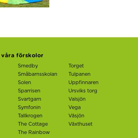
l våra förskolor
Smedby
Torget
Småbarnsskolan
Tulpanen
Solen
Uppfinnaren
Sparrisen
Ursviks torg
Svartgarn
Valsjön
Symfonin
Vega
Tallkrogen
Väsjön
The Cottage
Växthuset
The Rainbow