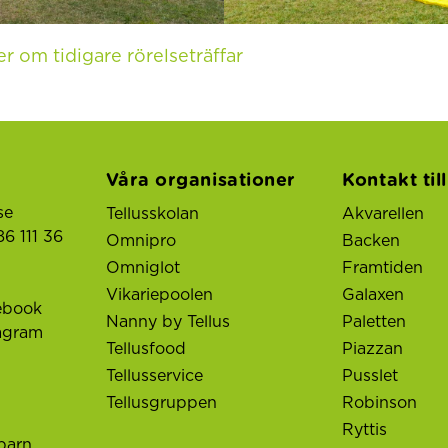
r om tidigare rörelseträffar
Våra organisationer
Kontakt til
se
Tellusskolan
Akvarellen
6 111 36
Omnipro
Backen
Omniglot
Framtiden
Vikariepoolen
Galaxen
ebook
Nanny by Tellus
Paletten
tagram
Tellusfood
Piazzan
Tellusservice
Pusslet
Tellusgruppen
Robinson
Ryttis
barn