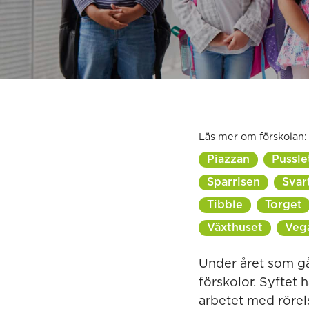
Läs mer om förskolan:
Piazzan
Pussle
Sparrisen
Svar
Tibble
Torget
Växthuset
Veg
Under året som gåt
förskolor. Syftet 
arbetet med rörels