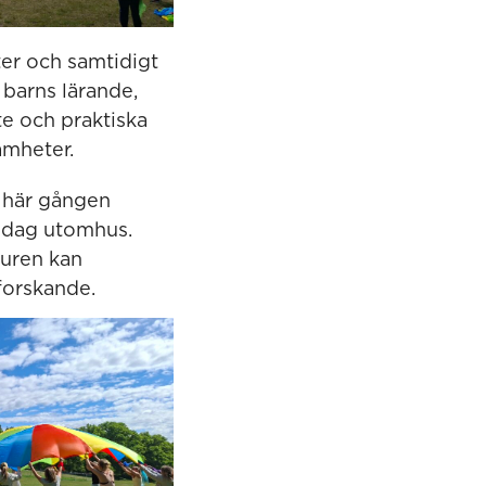
eter och samtidigt
 barns lärande,
e och praktiska
samheter.
n här gången
g dag utomhus.
turen kan
forskande.