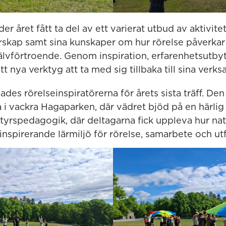
er året fått ta del av ett varierat utbud av aktivit
arskap samt sina kunskaper om hur rörelse påverkar
lvförtroende. Genom inspiration, erfarenhetsutbyt
tt nya verktyg att ta med sig tillbaka till sina verk
des rörelseinspiratörerna för årets sista träff. De
 i vackra Hagaparken, där vädret bjöd på en härli
tyrspedagogik, där deltagarna fick uppleva hur na
nspirerande lärmiljö för rörelse, samarbete och ut