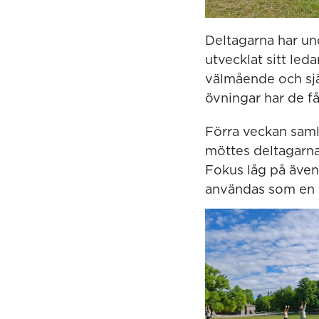
Deltagarna har und
utvecklat sitt led
välmående och sjä
övningar har de få
Förra veckan samla
möttes deltagarna
Fokus låg på även
användas som en i