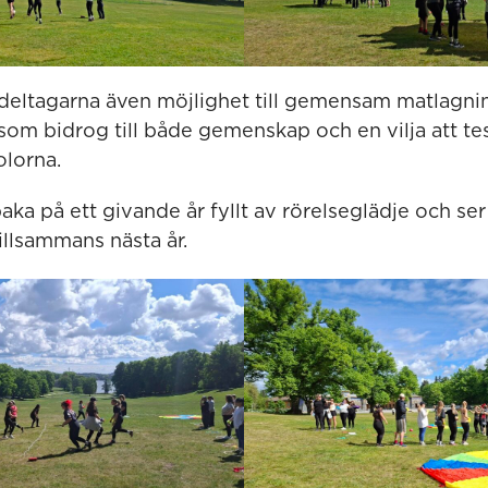
deltagarna även möjlighet till gemensam matlagni
 som bidrog till både gemenskap och en vilja att t
lorna.
lbaka på ett givande år fyllt av rörelseglädje och se
tillsammans nästa år.