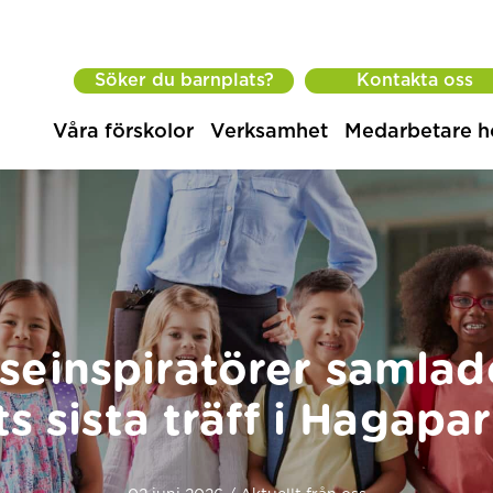
Söker du barnplats?
Kontakta oss
Våra förskolor
Verksamhet
Medarbetare h
seinspiratörer samlad
ts sista träff i Hagapa