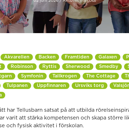
02 juni 2026 / Aktuellt från oss
Akvarellen
Backen
Framtiden
Galaxen
P
t
Robinson
Ryttis
Sherwood
Smedby
tgarn
Symfonin
Tallkrogen
The Cottage
T
Tulpanen
Uppfinnaren
Ursviks torg
Valsjö
a
t har Tellusbarn satsat på att utbilda rörelseinspi
har varit att stärka kompetensen och skapa större li
e och fysisk aktivitet i förskolan.