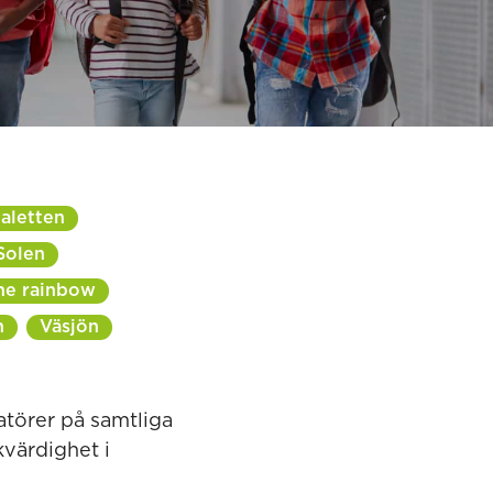
aletten
Solen
he rainbow
n
Väsjön
ratörer på samtliga
kvärdighet i