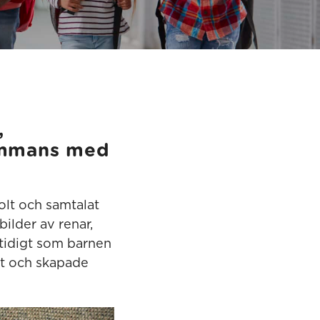
,
sammans med
olt och samtalat
ilder av renar,
mtidigt som barnen
et och skapade