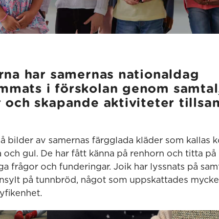
orna har samernas nationaldag
mats i förskolan genom samtal
r och skapande aktiviteter till
på bilder av samernas färgglada kläder som kallas k
och gul. De har fått känna på renhorn och titta på b
ga frågor och funderingar. Joik har lyssnats på sa
onsylt på tunnbröd, något som uppskattades myck
yfikenhet.