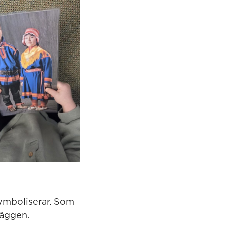
symboliserar. Som
väggen.