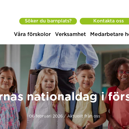
Söker du barnplats?
Kontakta oss
Våra förskolor
Verksamhet
Medarbetare h
nas nationaldag i för
06 februari 2026 / Aktuellt från oss