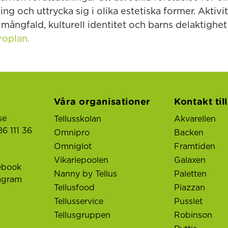
g och uttrycka sig i olika estetiska former. Aktivite
mångfald, kulturell identitet och barns delaktighet i
roplan.
Våra organisationer
Kontakt til
se
Tellusskolan
Akvarellen
6 111 36
Omnipro
Backen
Omniglot
Framtiden
Vikariepoolen
Galaxen
ebook
Nanny by Tellus
Paletten
tagram
Tellusfood
Piazzan
Tellusservice
Pusslet
Tellusgruppen
Robinson