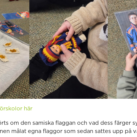
örskolor här
örts om den samiska flaggan och vad dess färger 
rnen målat egna flaggor som sedan sattes upp på 