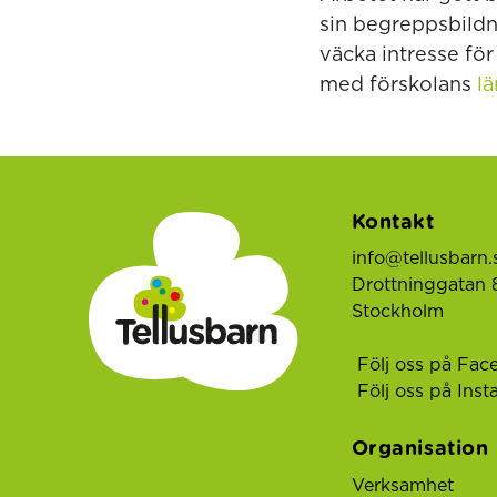
sin begreppsbildnin
väcka intresse för 
med förskolans
lä
Kontakt
info@tellusbarn.
Drottninggatan 8
Stockholm
Följ oss på Fac
Följ oss på Ins
Organisation
Verksamhet