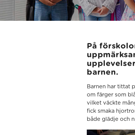
På förskol
uppmärksam
upplevelse
barnen.
Barnen har tittat 
om färger som blå 
vilket väckte mån
fick smaka hjortr
både glädje och n