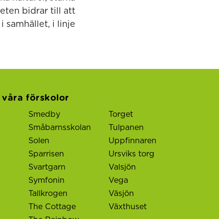
ten bidrar till att
 samhället, i linje
l våra förskolor
Smedby
Torget
Småbarnsskolan
Tulpanen
Solen
Uppfinnaren
Sparrisen
Ursviks torg
Svartgarn
Valsjön
Symfonin
Vega
Tallkrogen
Väsjön
The Cottage
Växthuset