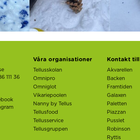
Våra organisationer
Kontakt til
se
Tellusskolan
Akvarellen
6 111 36
Omnipro
Backen
Omniglot
Framtiden
Vikariepoolen
Galaxen
ebook
Nanny by Tellus
Paletten
tagram
Tellusfood
Piazzan
Tellusservice
Pusslet
Tellusgruppen
Robinson
Ryttis