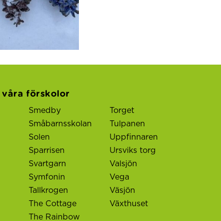
l våra förskolor
Smedby
Torget
Småbarnsskolan
Tulpanen
Solen
Uppfinnaren
Sparrisen
Ursviks torg
Svartgarn
Valsjön
Symfonin
Vega
Tallkrogen
Väsjön
The Cottage
Växthuset
The Rainbow