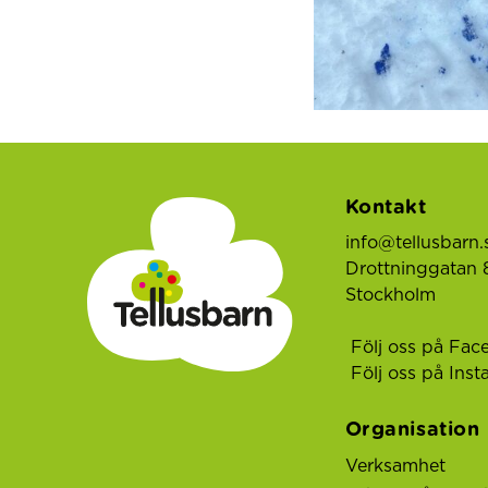
Kontakt
info@tellusbarn.
Drottninggatan 8
Stockholm
Följ oss på Fac
Följ oss på Ins
Organisation
Verksamhet