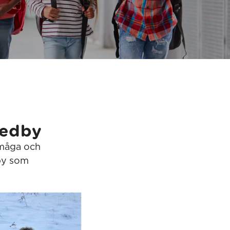
medby
rmåga och
dby som