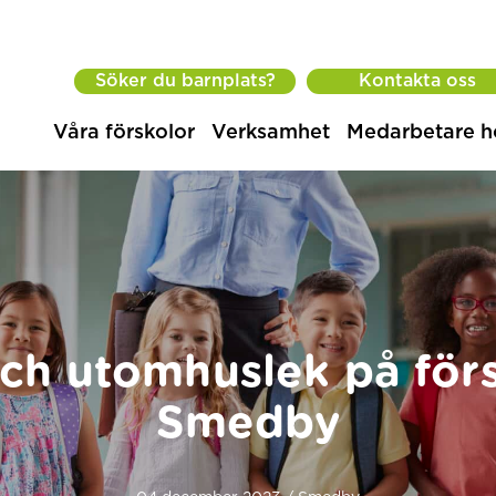
Söker du barnplats?
Kontakta oss
Våra förskolor
Verksamhet
Medarbetare h
ch utomhuslek på för
Smedby