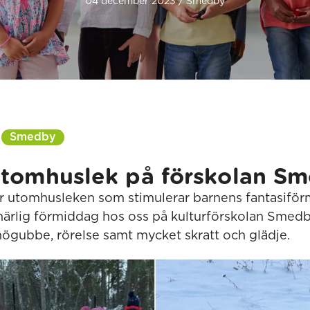
04 december 2023 / Smedby
Smedby
utomhuslek på förskolan S
utomhusleken som stimulerar barnens fantasifö
 härlig förmiddag hos oss på kulturförskolan Sme
snögubbe, rörelse samt mycket skratt och glädje.