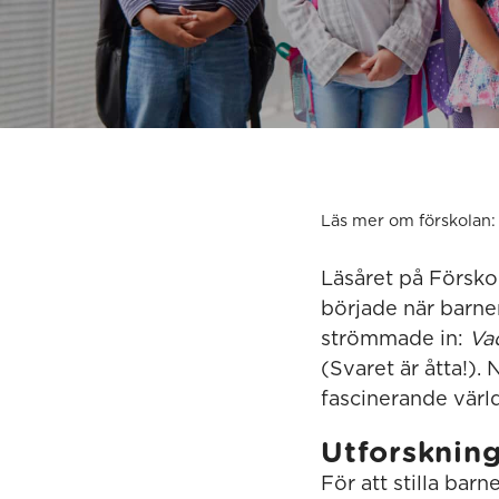
Läs mer om förskolan:
Läsåret på Förskol
började när barne
strömmade in:
Va
(Svaret är åtta!).
fascinerande värld
Utforsknin
För att stilla bar