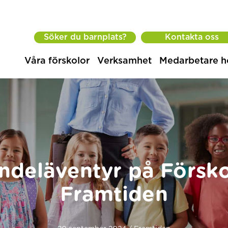
Söker du barnplats?
Kontakta oss
Våra förskolor
Verksamhet
Medarbetare h
ndeläventyr på Försk
Framtiden