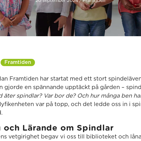
20 september 2024 / Framtiden
Framtiden
an Framtiden har startat med ett stort spindeläven
n gjorde en spännande upptäckt på gården – spind
d äter spindlar? Var bor de? Och hur många ben ha
 Nyfikenheten var på topp, och det ledde oss in i sp
.
g och Lärande om Spindlar
nens vetgirighet begav vi oss till biblioteket och l