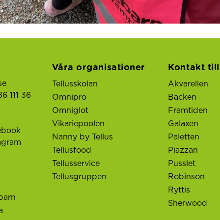
Våra organisationer
Kontakt til
se
Tellusskolan
Akvarellen
6 111 36
Omnipro
Backen
Omniglot
Framtiden
Vikariepoolen
Galaxen
ebook
Nanny by Tellus
Paletten
tagram
Tellusfood
Piazzan
Tellusservice
Pusslet
Tellusgruppen
Robinson
Ryttis
barn
Sherwood
a