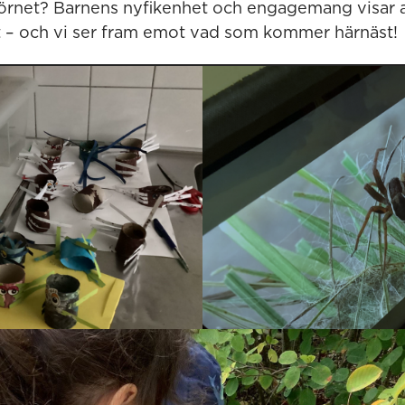
örnet? Barnens nyfikenhet och engagemang visar at
t – och vi ser fram emot vad som kommer härnäst!