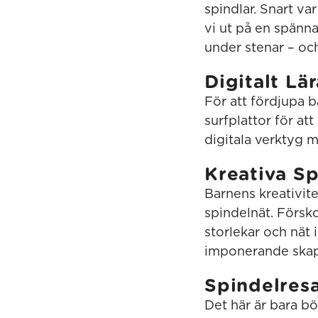
spindlar. Snart va
vi ut på en spänna
under stenar – och
Digitalt L
För att fördjupa 
surfplattor för att
digitala verktyg 
Kreativa S
Barnens kreativite
spindelnät. Försko
storlekar och nät i
imponerande skap
Spindelresa
Det här är bara bö