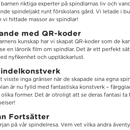
r barnen riktiga experter på spindlarnas liv och van
nde spindeljakt runt förskolans gård. Vi letade i bu
 vi hittade massor av spindlar!
ärande med QR-koder
barnens kunskap har vi skapat QR-koder som de ka
 se en lärorik film om spindlar. Det är ett perfekt s
med nyfikenhet och upptäckarlust.
pindelkonstverk
t visste inga gränser när de skapade sina egna spi
lan är nu fylld med fantastiska konstverk – färgglad
 olika former. Det är otroligt att se deras fantasi ta
elser!
n Fortsätter
rjan på vår spindelresa. Vem vet vilka andra äventy