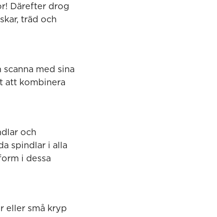
or! Därefter drog
skar, träd och
n scanna med sina
ätt att kombinera
ndlar och
a spindlar i alla
 form i dessa
r eller små kryp