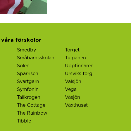
l våra förskolor
Smedby
Torget
Småbarnsskolan
Tulpanen
Solen
Uppfinnaren
Sparrisen
Ursviks torg
Svartgarn
Valsjön
Symfonin
Vega
Tallkrogen
Väsjön
The Cottage
Växthuset
The Rainbow
Tibble