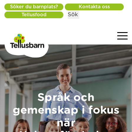
Söker du barnplats?
Kontakta oss
Sök
Tellusfood
Språk och
gemenskap i fokus
när