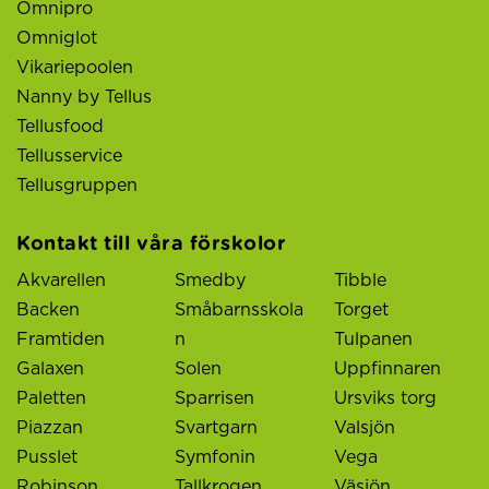
Omnipro
Omniglot
Vikariepoolen
Nanny by Tellus
Tellusfood
Tellusservice
Tellusgruppen
Kontakt till våra förskolor
Akvarellen
Smedby
Tibble
Backen
Småbarnsskola
Torget
Framtiden
n
Tulpanen
Galaxen
Solen
Uppfinnaren
Paletten
Sparrisen
Ursviks torg
Piazzan
Svartgarn
Valsjön
Pusslet
Symfonin
Vega
Robinson
Tallkrogen
Väsjön