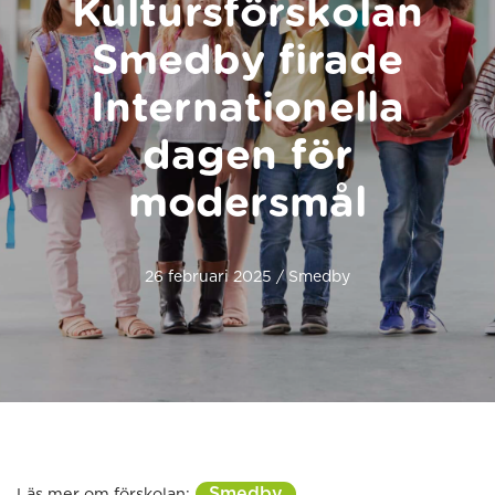
Kultursförskolan
Smedby firade
Internationella
dagen för
modersmål
26 februari 2025 / Smedby
Smedby
Läs mer om förskolan: